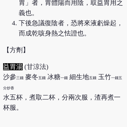
胃」者，胃體陽而用陰，取益胃用之
義也。
下後急議復陰者，恐將來液虧燥起，
而成乾咳身熱之怯證也。
【方劑】
益胃湯
(甘涼法)
沙參
麥冬
冰糖
細生地
玉竹
三錢
五錢
一錢
五錢
一錢五
分炒香
水五杯，煮取二杯，分兩次服，渣再煮一
杯服。