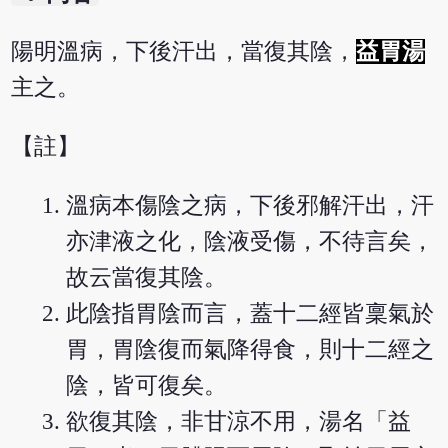
陽明溫病，下後汗出，當復其陰，
益胃湯
主之。
【註】
溫病本傷陰之病，下後邪解汗出，汗
亦津液之化，陰液受傷，不待言矣，
故云當復其陰。
此陰指胃陰而言，蓋十二經皆稟氣於
胃，胃陰復而氣降得食，則十二經之
陰，皆可復矣。
欲復其陰，非甘涼不用，湯名「益