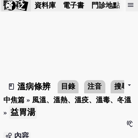
醫 砭
menu
資料庫
電子書
門診地點
預
arrow_drop_down
溫病條辨
目錄
注音
搜尋
book_2
中焦篇
»
風溫、溫熱、溫疫、溫毒、冬溫
益胃湯
»
hearing
bubble_chart
內容