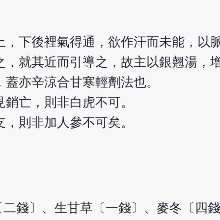
上，下後裡氣得通，欲作汗而未能，以
之，就其近而引導之，故主以銀翹湯，
，蓋亦辛涼合甘寒輕劑法也。
見銷亡，則非白虎不可。
支，則非加人參不可矣。
〔二錢〕、生甘草〔一錢〕、麥冬〔四