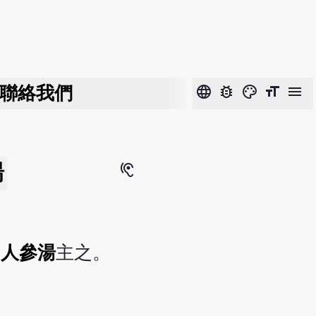
聯絡我們
language
bug_report
color_lens
format_size
menu
湯
hearing
加人參湯
主之。