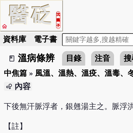
醫
砭
沈
藥
home
子
資料庫
電子書
溫病條辨
目錄
注音
搜
book_2
中焦篇
»
風溫、溫熱、溫疫、溫毒、
內容
bubble_chart
下後無汗脈浮者，銀翹湯主之。脈浮
【註】