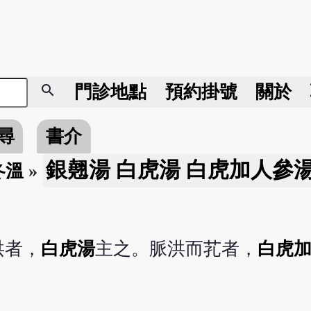
search
門診地點
預約掛號
關於
尋
書介
銀翹湯 白虎湯 白虎加人參
冬溫
»
洪者，
白虎湯
主之。脈洪而芤者，
白虎