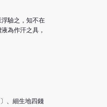
脈浮驗之，知不在
增液為作汗之具，
錢〕、細生地四錢