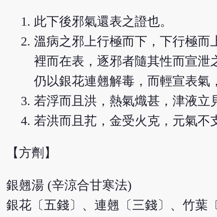
此下後邪氣還表之證也。
溫病之邪上行極而下，下行極而
裡而在表，逐邪者隨其性而宣泄
仍以銀花連翹解毒，而輕宣表氣
若浮而且洪，熱氣熾甚，津液立
若洪而且芤，金受火克，元氣不
【方劑】
銀翹湯 (辛涼合甘寒法)
銀花〔五錢〕、連翹〔三錢〕、竹葉