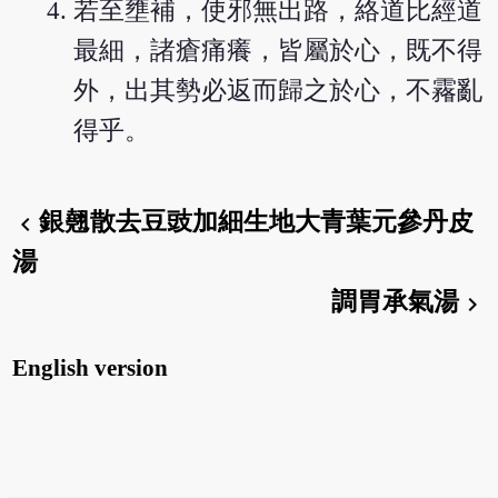
若至壅補，使邪無出路，絡道比經道
最細，諸瘡痛癢，皆屬於心，既不得
外，出其勢必返而歸之於心，不霿亂
得乎。
銀翹散去豆豉加細生地大青葉元參丹皮
chevron_left
湯
調胃承氣湯
chevron_right
English version