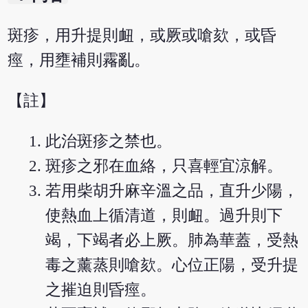
斑疹，用升提則衄，或厥或嗆欬，或昏
痙，用壅補則霿亂。
【註】
此治斑疹之禁也。
斑疹之邪在血絡，只喜輕宜涼解。
若用柴胡升麻辛溫之品，直升少陽，
使熱血上循清道，則衄。過升則下
竭，下竭者必上厥。肺為華蓋，受熱
毒之薰蒸則嗆欬。心位正陽，受升提
之摧迫則昏痙。