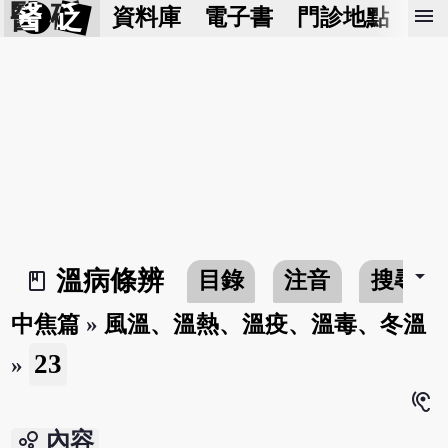
醫 砭
menu
資料庫
電子書
門診地點
預
arrow_drop_down
溫病條辨
目錄
注音
搜尋
book_2
中焦篇
»
風溫、溫熱、溫疫、溫毒、冬溫
23
»
hearing
bubble_chart
內容