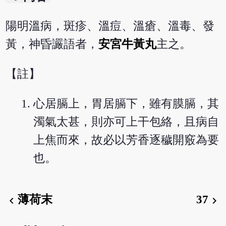
陽明溫病，斑疹、溫痘、溫瘡、溫毒、發
黃，神昏讝語者，
安宮牛黃丸
主之。
【註】
心居膈上，胃居膈下，雖有膜膈，其
濁氣太甚，則亦可上干包絡，且病自
上焦而來，故必以芳香逐穢開竅為要
也。
薄荷末
37
chevron_left
chevron_right