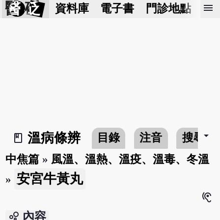
醫 砭
menu
資料庫
電子書
門診地點
預
arrow_drop_down
溫病條辨
目錄
注音
搜尋
book_2
中焦篇
»
風溫、溫熱、溫疫、溫毒、冬溫
安宮牛黃丸
»
hearing
bubble_chart
內容