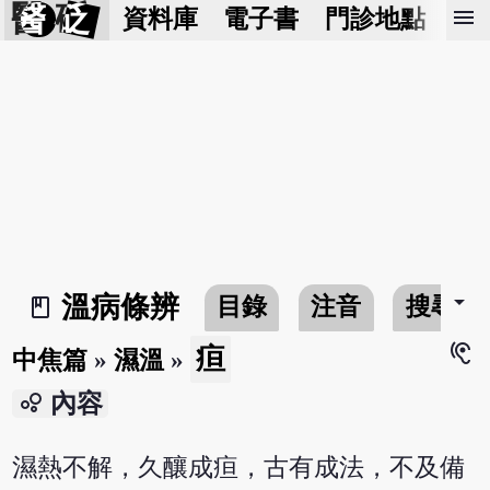
醫 砭
menu
資料庫
電子書
門診地點
預
arrow_drop_down
溫病條辨
目錄
注音
搜尋
book_2
hearing
疸
中焦篇
»
濕溫
»
bubble_chart
內容
濕熱不解，久釀成疸，古有成法，不及備