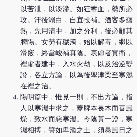
以苦泄，以淡滲。如狂蓄血，勢所必
攻。汗後溺白，自宜投補。酒客多蘊
熱，先用清中，加之分利，後必顧其
脾陽。女勞有穢濁，始以解毒，繼以
滑竅，終當峻補真陰。表虛者實衛，
裡虛者建中，入水火劫，以及治逆變
證，各立方論，以為後學津梁至寒濕
在裡之治。
陽明篇中，惟見一則，不出方論，指
人以寒濕中求之，蓋脾本畏木而喜風
燥，致水而惡寒濕。今陰黃一證，寒
濕相搏，譬如卑濫之土，須暴風日之