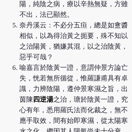
陽，純陰之病，療以辛熱無疑，方雖
不出，法已顯然。
奈丹溪云：不必分五疸，總是如盦醬
相似，以為得治黃之扼要，殊不知以
之治陽黃，猶嫌其混，以之治陰黃，
惡乎可哉？
喻嘉言於陰黃一證，意謂仲景方論亡
失，恍若無所循從，惟羅謙甫具有卓
識，力辨陰陽，遵仲景寒濕之旨，出
茵陳
四逆湯
之治，瑭於陰黃一證，究
心有年，悉用羅氏法而化裁之，無不
應手取效，間有始即寒濕，從太陽寒
水之化。繼因其人陽氣尚未十分衰