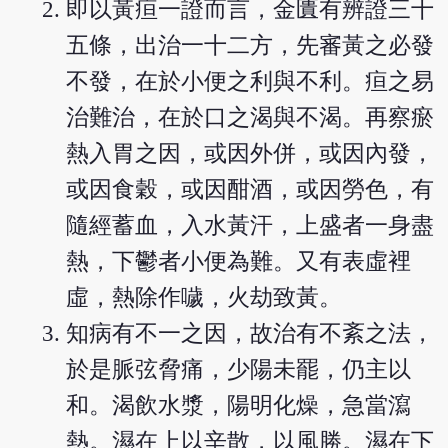
即以黃疸一證而言，金匱有辨證三十
五條，出治一十二方，先審黃之必發
不發，在於小便之利與不利。疸之易
治難治，在於口之渴與不渴。再察瘀
熱入胃之因，或因外併，或因內發，
或因食穀，或因酣酒，或因勞色，有
隨經蓄血，入水黃汗，上盛者一身盡
熱，下鬱者小便為難。又有表虛裡
虛，熱除作噦，火劫致黃。
知病有不一之因，故治有不紊之法，
於是脈弦脅痛，少陽未罷，仍主以
和。渴飲水漿，陽明化燥，急當瀉
熱。濕在上以辛散，以風勝。濕在下