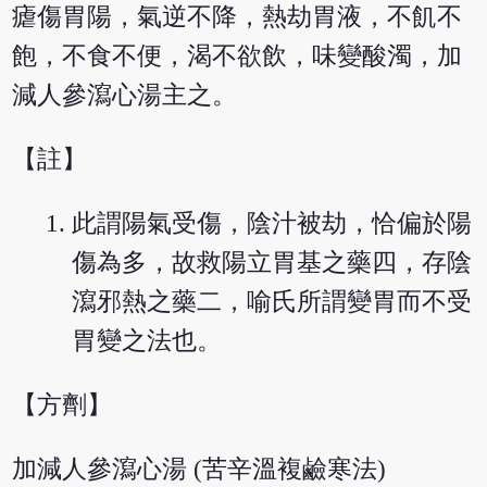
瘧傷胃陽，氣逆不降，熱劫胃液，不飢不
飽，不食不便，渴不欲飲，味變酸濁，加
減人參瀉心湯主之。
【註】
此謂陽氣受傷，陰汁被劫，恰偏於陽
傷為多，故救陽立胃基之藥四，存陰
瀉邪熱之藥二，喻氏所謂變胃而不受
胃變之法也。
【方劑】
加減人參瀉心湯 (苦辛溫複鹼寒法)