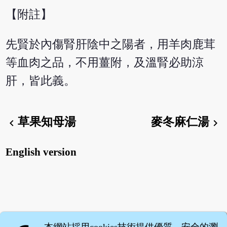
【附註】
先賢於內傷腎肝陰中之陽者，用羊肉鹿茸
等血肉之品，不用薑附，及溫腎必助涼
肝，皆此義。
草果知母湯
麥冬麻仁湯
chevron_left
chevron_right
English version
本網站採用cookies技術提供優質、安全的瀏