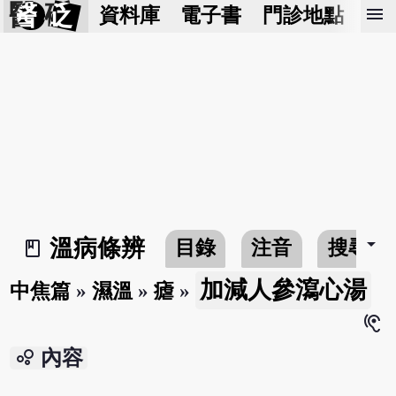
醫 砭
menu
資料庫
電子書
門診地點
預
arrow_drop_down
溫病條辨
目錄
注音
搜尋
book_2
加減人參瀉心湯
中焦篇
»
濕溫
»
瘧
»
hearing
bubble_chart
內容