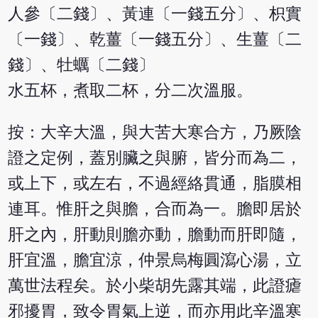
人參〔二錢〕、黃連〔一錢五分〕、枳實
〔一錢〕、乾薑〔一錢五分〕、生薑〔二
錢〕、牡蠣〔二錢〕
水五杯，煮取二杯，分二次溫服。
按：大辛大溫，與大苦大寒合方，乃厥陰
證之定例，蓋別臟之與腑，皆分而為二，
或上下，或左右，不過經絡貫通，脂膜相
連耳。惟肝之與膽，合而為一。膽即居於
肝之內，肝動則膽亦動，膽動而肝即隨，
肝宜溫，膽宜涼，仲景烏梅圓瀉心湯，立
萬世法程矣。於小柴胡先露其端，此證瘧
邪擾胃，致令胃氣上逆，而亦用此辛溫寒