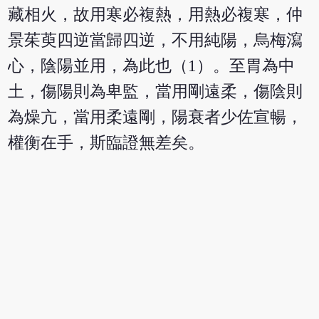
藏相火，故用寒必複熱，用熱必複寒，仲
景茱萸四逆當歸四逆，不用純陽，烏梅瀉
心，陰陽並用，為此也（1）。至胃為中
土，傷陽則為卑監，當用剛遠柔，傷陰則
為燥亢，當用柔遠剛，陽衰者少佐宣暢，
權衡在手，斯臨證無差矣。