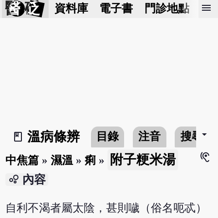
醫 砭
menu
資料庫
電子書
門診地點
預
arrow_drop_down
溫病條辨
目錄
注音
搜尋
book_2
hearing
附子粳米湯
中焦篇
»
濕溫
»
痢
»
bubble_chart
內容
自利不渴者屬太陰，甚則噦（俗名呃忒）