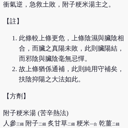
衝氣逆，急救土敗，附子粳米湯主之。
【註】
此條較上條更危，上條陰濕與臟陰相
合，而臟之真陽未敗，此則臟陽結，
而邪陰與臟陰毫無忌憚。
故上條猶係通補，此則純用守補矣，
扶陰抑陽之大法如此。
【方劑】
附子粳米湯 (苦辛熱法)
人參
附子
炙甘草
粳米
乾薑
三錢
二錢
二錢
一合
二錢