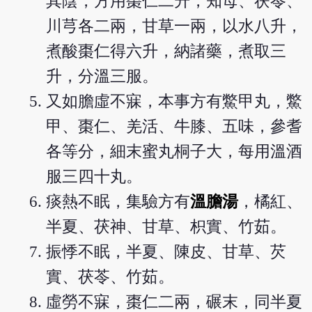
其陰，方用棗仁二升，知母、茯苓、
川芎各二兩，甘草一兩，以水八升，
煮酸棗仁得六升，納諸藥，煮取三
升，分溫三服。
又如膽虛不寐，本事方有鱉甲丸，鱉
甲、棗仁、羌活、牛膝、五味，參耆
各等分，細末蜜丸桐子大，每用溫酒
服三四十丸。
痰熱不眠，集驗方有
溫膽湯
，橘紅、
半夏、茯神、甘草、枳實、竹茹。
振悸不眠，半夏、陳皮、甘草、芡
實、茯苓、竹茹。
虛勞不寐，棗仁二兩，碾末，同半夏