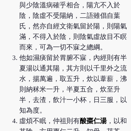
與少陰溫病確乎相合，陽亢不入於
陰，陰虛不受陽納，二語雖倡自葉
氏，然亦自經文衛氣留於陽，則陽氣
滿，不得入於陰，則陰氣虛故目不瞑
而來，可為一切不寐之總綱。
他如濕痰留於胃腑不寐，內經則有半
夏湯以通其陽，其方則以千里外之流
水，揚萬遍，取五升，炊以葦薪，沸
則納秫米一升，半夏五合，炊至升
半，去渣，飲汁一小杯，日三服，以
知為度。
虛煩不眠，仲祖則有
酸棗仁湯
，以和