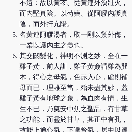
不遠：故以黃芩、從黃連外瀉壯火，
而內堅真陰。以芍藥、從阿膠內護真
陰，而外扞亢陽。
名黃連阿膠湯者，取一剛以禦外侮，
一柔以護內主之義也。
其交關變化，神明不測之妙，全在一
雞子黃，前人訓，雞子黃僉謂雞為巽
木，得心之母氣，色赤入心，虛則補
母而已，理雖至當，殆未盡其妙，蓋
雞子黃有地球之象，為血肉有情，生
生不已，乃奠安中焦之聖品，有甘草
之功能，而靈於甘草，其正中有孔，
故能上通心氣，下達腎氣，居中以達