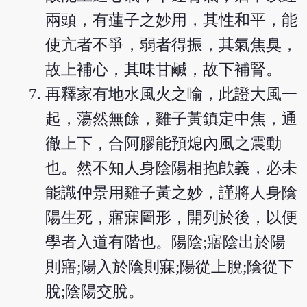
兩頭，有蓮子之妙用，其性和平，能
使亢者不爭，弱者得振，其氣焦臭，
故上補心，其味甘鹹，故下補腎。
再釋家有地水風火之喻，此證大風一
起，蕩然無餘，雞子黃鎮定中焦，通
徹上下，合阿膠能預熄內風之震動
也。然不知人身陰陽相抱欴義，必未
能識仲景用雞子黃之妙，謹將人身陰
陽生死，寤寐圖形，開列於後，以便
學者入道有階也。陽陰;寤陰出於陽
則寤;陽入於陰則寐;陽從上脫;陰從下
脫;陰陽交脫。