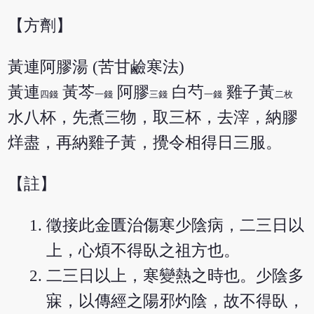
【方劑】
黃連阿膠湯 (苦甘鹼寒法)
黃連
黃芩
阿膠
白芍
雞子黃
四錢
一錢
三錢
一錢
二枚
水八杯，先煮三物，取三杯，去滓，納膠
烊盡，再納雞子黃，攪令相得日三服。
【註】
徵接此金匱治傷寒少陰病，二三日以
上，心煩不得臥之祖方也。
二三日以上，寒變熱之時也。少陰多
寐，以傳經之陽邪灼陰，故不得臥，