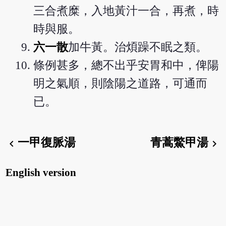
三合煮糜，入地黃汁一合，再煮，時
時與服。
六一散
加牛黃。治煩躁不眠之類。
條例甚多，總不出乎安胃和中，俾陽
明之氣順，則陰陽之道路，可通而
已。
一甲復脈湯
青蒿鱉甲湯
chevron_left
chevron_right
English version