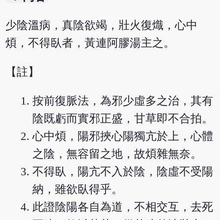
少陰溫病，真陰欲竭，壯火復熾，心中
煩，不得臥者，黃連阿膠湯主之。
【註】
按前復脈法，為邪少虛多之治，其有
陰既虧而實邪正盛，甘草即不合拍。
心中煩，陽邪挾心陽獨亢於上，心體
之陰，無容留之地，故煩雜無奈。
不得臥，陽亢不入於陰，陰虛不受陽
納，雖欲臥得乎。
此證陰陽各自為道，不相交互，去死