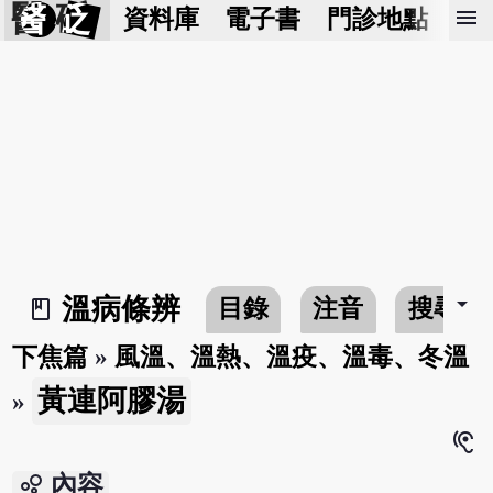
醫 砭
menu
資料庫
電子書
門診地點
預
arrow_drop_down
溫病條辨
目錄
注音
搜尋
book_2
下焦篇
»
風溫、溫熱、溫疫、溫毒、冬溫
黃連阿膠湯
»
hearing
bubble_chart
內容