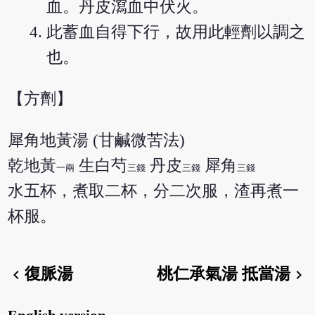
血。丹皮瀉血中伏火。
此蓄血自得下行，故用此輕劑以調之
也。
【方劑】
犀角地黃湯 (甘鹹微苦法)
乾地黃
生白芍
丹皮
犀角
一兩
三錢
三錢
三錢
水五杯，煮取二杯，分二次服，渣再煮一
杯服。
復脈湯
桃仁承氣湯 抵當湯
chevron_left
chevron_right