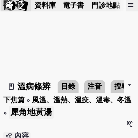
醫 砭
menu
資料庫
電子書
門診地點
預
arrow_drop_down
溫病條辨
目錄
注音
搜尋
book_2
下焦篇
»
風溫、溫熱、溫疫、溫毒、冬溫
犀角地黃湯
»
hearing
bubble_chart
內容