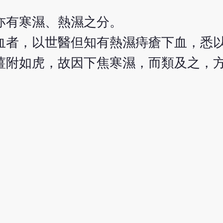
亦有寒濕、熱濕之分。
血者，以世醫但知有熱濕痔瘡下血，悉
薑附如虎，故因下焦寒濕，而類及之，