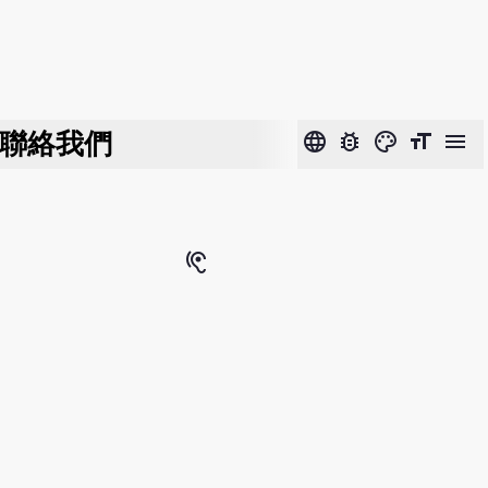
聯絡我們
language
bug_report
color_lens
format_size
menu
hearing