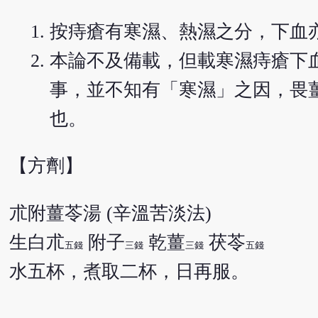
按痔瘡有寒濕、熱濕之分，下血
本論不及備載，但載寒濕痔瘡下
事，並不知有「寒濕」之因，畏
也。
【方劑】
朮附薑苓湯 (辛溫苦淡法)
生白朮
附子
乾薑
茯苓
五錢
三錢
三錢
五錢
水五杯，煮取二杯，日再服。