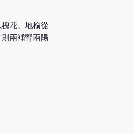
以槐花、地榆從
方則兩補腎兩陽