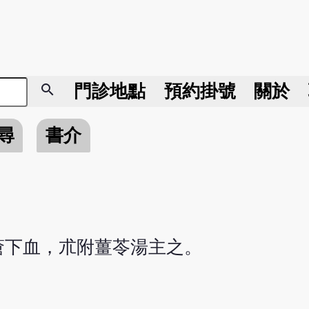
search
門診地點
預約掛號
關於
尋
書介
瘡下血，朮附薑苓湯主之。