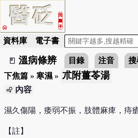
醫
砭
沈
藥
home
子
資料庫
電子書
溫病條辨
目錄
注音
搜
book_2
朮附薑苓湯
下焦篇
»
寒濕
»
內容
bubble_chart
濕久傷陽，痿弱不振，肢體麻痺，痔
【註】