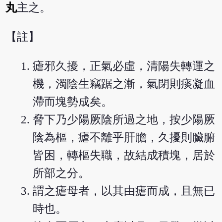
丸
主之。
【註】
瘧邪久擾，正氣必虛，清陽失轉運之
機，濁陰生竊踞之漸，氣閉則痰凝血
滯而塊勢成矣。
脅下乃少陽厥陰所過之地，按少陽厥
陰為樞，瘧不離乎肝膽，久擾則臟腑
皆困，轉樞失職，故結成積塊，居於
所部之分。
謂之瘧母者，以其由瘧而成，且無已
時也。