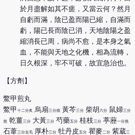
於月盡解如其不瘥，又當云何？然月
自虧而滿，陰已盈而陽已縮，自滿而
虧，陽已長而陰已消，天地陰陽之盈
縮消長已周，病尚不愈，是本身之氣
血，不能與天地之化機，相為流轉，
日久根深，牢不可破，故宜急治也。
【方劑】
鱉甲煎丸
鱉甲
烏扇
黃芩
柴胡
鼠婦
十二分炙
三分燒
三分
六分
三分
乾薑
大黃
芍藥
桂枝
葶藶
熬
三分
三分
五分
三分
一分熬
石葦
厚朴
牡丹皮
瞿麥
紫葳
三分去毛
三分
五分
二分
三