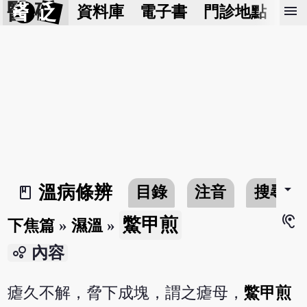
醫 砭
menu
資料庫
電子書
門診地點
預
arrow_drop_down
溫病條辨
目錄
注音
搜尋
book_2
hearing
鱉甲煎
下焦篇
»
濕溫
»
bubble_chart
內容
瘧久不解，脅下成塊，謂之瘧母，
鱉甲煎