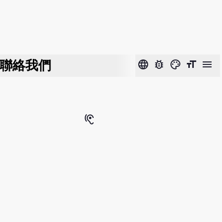
聯絡我們
language
bug_report
color_lens
format_size
menu
hearing