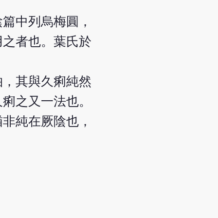
陰篇中列烏梅圓，
用之者也。葉氏於
柏，其與久痢純然
久痢之又一法也。
猶非純在厥陰也，