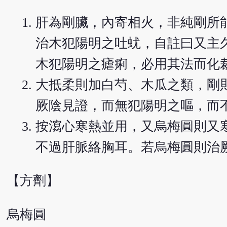
肝為剛臟，內寄相火，非純剛所
治木犯陽明之吐蚘，自註曰又主
木犯陽明之瘧痢，必用其法而化
大抵柔則加白芍、木瓜之類，剛
厥陰見證，而無犯陽明之嘔，而
按瀉心寒熱並用，又烏梅圓則又
不過肝脈絡胸耳。若烏梅圓則治
【方劑】
烏梅圓