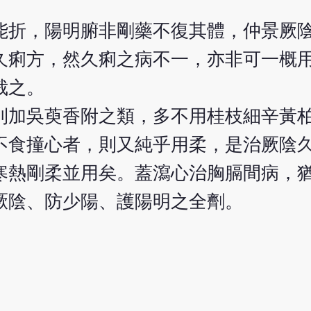
能折，陽明腑非剛藥不復其體，仲景厥
久痢方，然久痢之病不一，亦非可一概
裁之。
則加吳萸香附之類，多不用桂枝細辛黃
不食撞心者，則又純乎用柔，是治厥陰
寒熱剛柔並用矣。蓋瀉心治胸膈間病，
厥陰、防少陽、護陽明之全劑。