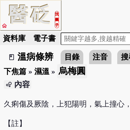
醫
砭
沈
藥
home
子
資料庫
電子書
溫病條辨
目錄
注音
搜
book_2
烏梅圓
下焦篇
»
濕溫
»
內容
bubble_chart
久痢傷及厥陰，上犯陽明，氣上撞心
【註】