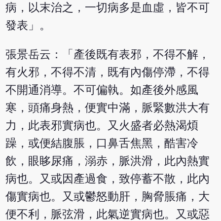
病，以末治之，一切病多是血虛，皆不可
發表」。
張景岳云：「產後既有表邪，不得不解，
有火邪，不得不清，既有內傷停滯，不得
不開通消導。不可偏執。如產後外感風
寒，頭痛身熱，便實中滿，脈緊數洪大有
力，此表邪實病也。又火盛者必熱渴煩
躁，或便結腹脹，口鼻舌焦黑，酷害冷
飲，眼眵尿痛，溺赤，脈洪滑，此內熱實
病也。又或因產過食，致停蓄不散，此內
傷實病也。又或鬱怒動肝，胸脅脹痛，大
便不利，脈弦滑，此氣逆實病也。又或惡