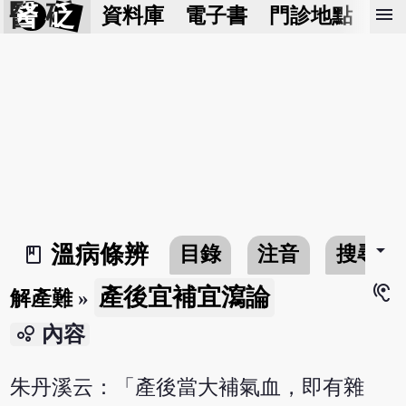
醫 砭
menu
資料庫
電子書
門診地點
預
arrow_drop_down
溫病條辨
目錄
注音
搜尋
book_2
hearing
產後宜補宜瀉論
解產難
»
bubble_chart
內容
朱丹溪云：「產後當大補氣血，即有雜