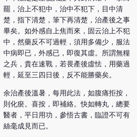
罷，治上不犯中，治中不犯下，目中清
楚，指下清楚，筆下再清楚，治產後之事
畢矣。如外感自上焦而來，固云治上不犯
中，然藥反不可過輕，須用多備少，服法
中病即已，外感已，即復其虛。所謂無糧
之兵，貴在速戰，若畏產後虛怯，用藥過
輕，延至三四日後，反不能勝藥矣。
余治產後溫暑，每用此法，如腹痛拒按，
則化瘀。喜按，即補絡。快如轉丸，總要
醫者，平日用功，參悟古書，臨證不可有
絲毫成見而已。