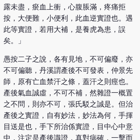
露未盡，瘀血上衝，心腹脹滿，疼痛拒
按，大便難，小便利，此血逆實證也。遇
此等實證，若用大補，是養虎為患，誤
矣。」
愚按二子之說，各有見地，不可偏廢，亦
不可偏聽，丹溪謂產後不可發表，仲景先
師，原有亡血禁汗之條，蓋汗之則痙也。
產後氣血誠虛，不可不補，然雜證一概置
之不問，則亦不可，張氏駁之誠是。但治
產後之實證，自有妙法，妙法為何，手揮
目送是也，手下所治係實證，目中心中意
中，注定是產後識證，真對病確，一擊而