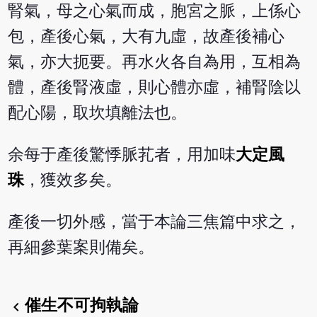
腎氣，母之心氣而成，胞宮之脈，上係心
包，產後心氣，大有九虛，故產後補心
氣，亦大扼要。再水火各自為用，互相為
體，產後腎液虛，則心體亦虛，補腎陰以
配心陽，取坎填離法也。
余每于產後驚悸脈芤者，用加味
大定風
珠
，獲效多矣。
產後一切外感，當于本論三焦篇中求之，
再細參葉案則備矣。
催生不可拘執論
chevron_left