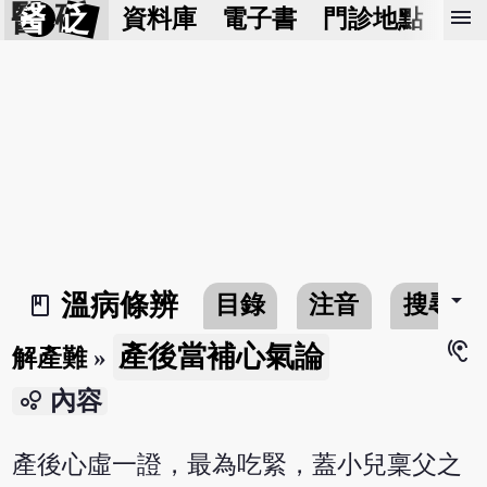
醫 砭
menu
資料庫
電子書
門診地點
預
arrow_drop_down
溫病條辨
目錄
注音
搜尋
book_2
hearing
產後當補心氣論
解產難
»
bubble_chart
內容
產後心虛一證，最為吃緊，蓋小兒稟父之