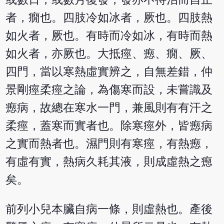
者，癇也。四肢冷如冰者，厥也。四肢熱
如火者，厥也。有時而冷如冰，有時而熱
如火者，亦厥也。大抵痙、瘛、癇、厥、
四門，當以寒熱虛實辨之，自無差錯，仲
景剛痙柔痙之論，為傷寒而設，未嘗識及
瘛病，故總在寒水一門，兼風則有有汗之
柔痙，蓋寒而實者也。除寒痙外，皆瘛病
之實而熱者也。濕門則有寒痙，有熱瘛，
有虛有實，熱病久耗其液，則成虛熱之瘛
矣。
前列小兒本臟自病一條，則虛熱也。產後