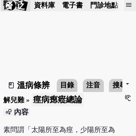
醫 砭
menu
資料庫
電子書
門診地點
預
arrow_drop_down
溫病條辨
目錄
注音
搜尋
book_2
hearing
痙病瘛瘲總論
解兒難
»
bubble_chart
內容
素問謂「太陽所至為痙，少陽所至為