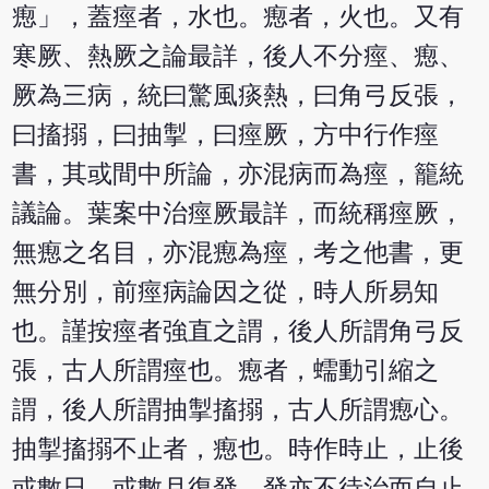
瘛」，蓋痙者，水也。瘛者，火也。又有
寒厥、熱厥之論最詳，後人不分痙、瘛、
厥為三病，統曰驚風痰熱，曰角弓反張，
曰搐搦，曰抽掣，曰痙厥，方中行作痙
書，其或間中所論，亦混病而為痙，籠統
議論。葉案中治痙厥最詳，而統稱痙厥，
無瘛之名目，亦混瘛為痙，考之他書，更
無分別，前痙病論因之從，時人所易知
也。謹按痙者強直之謂，後人所謂角弓反
張，古人所謂痙也。瘛者，蠕動引縮之
謂，後人所謂抽掣搐搦，古人所謂瘛心。
抽掣搐搦不止者，瘛也。時作時止，止後
或數日，或數月復發，發亦不待治而自止