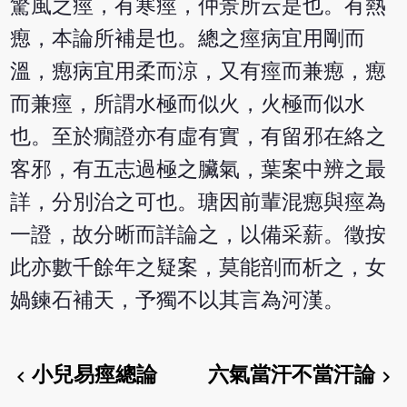
驚風之痙，有寒痙，仲景所云是也。有熱
瘛，本論所補是也。總之痙病宜用剛而
溫，瘛病宜用柔而涼，又有痙而兼瘛，瘛
而兼痙，所謂水極而似火，火極而似水
也。至於癇證亦有虛有實，有留邪在絡之
客邪，有五志過極之臟氣，葉案中辨之最
詳，分別治之可也。瑭因前輩混瘛與痙為
一證，故分晰而詳論之，以備采薪。徵按
此亦數千餘年之疑案，莫能剖而析之，女
媧鍊石補天，予獨不以其言為河漢。
小兒易痙總論
六氣當汗不當汗論
chevron_left
chevron_right