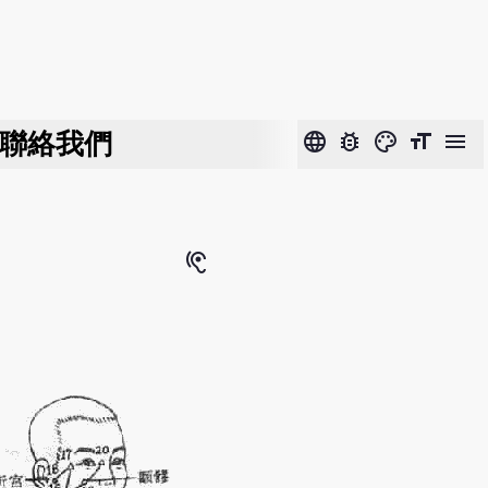
聯絡我們
language
bug_report
color_lens
format_size
menu
hearing