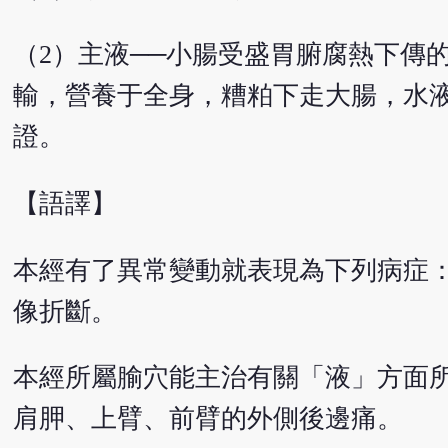
（2）主液──小腸受盛胃腑腐熱下傳
輸，營養于全身，糟粕下走大腸，水液
證。
【語譯】
本經有了異常變動就表現為下列病症
像折斷。
本經所屬腧穴能主治有關「液」方面
肩胛、上臂、前臂的外側後邊痛。