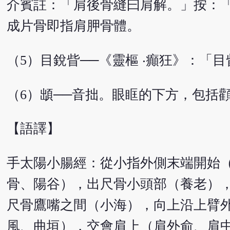
介賓註：「肩後骨縫曰肩解。」按：
成片骨即指肩胛骨體。
（5）目銳眥──《靈樞 ‧癲狂》：
（6）䪼──音拙。眼眶的下方，包括
【語譯】
手太陽小腸經：從小指外側末端開始
骨、陽谷），出尺骨小頭部（養老）
尺骨鷹嘴之間（小海），向上沿上臂
風、曲垣），交會肩上（肩外俞、肩