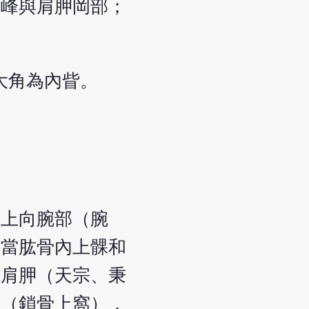
肩峰與肩胛岡部；
大角為內眥。
，上向腕部（腕
側當肱骨內上髁和
繞肩胛（天宗、秉
盆（鎖骨上窩），