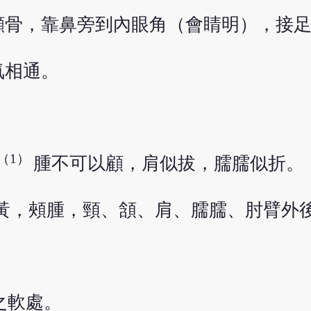
顴骨，靠鼻旁到內眼角（會睛明），接
氣相通。
（1）
腫不可以顧，肩似拔，臑臑似折。
黃，頰腫，頸、頷、肩、臑臑、肘臂外
之軟處。