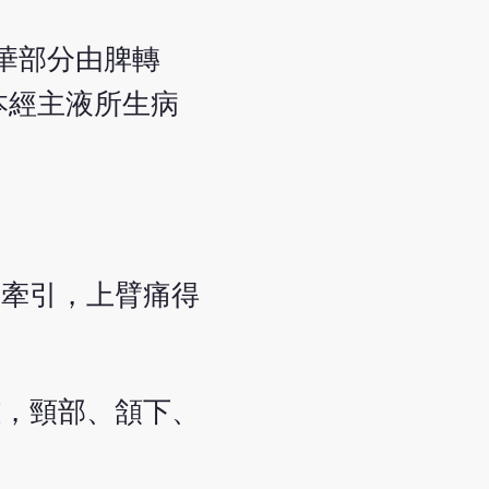
華部分由脾轉
本經主液所生病
像牽引，上臂痛得
腫，頸部、頷下、