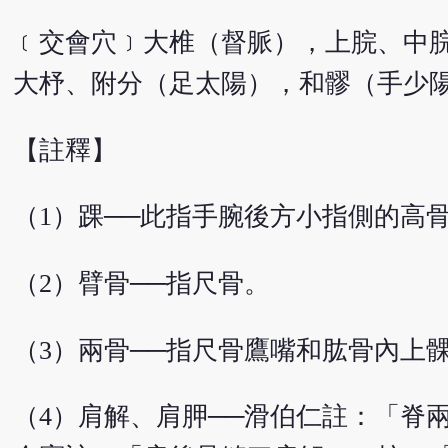
﹝交會穴﹞大椎（督脈），上脘、中
大杼、附分（足太陽），和髎（手少
【註釋】
（1）踝──此指手腕後方小指側的高
（2）臂骨──指尺骨。
（3）兩骨──指尺骨鷹嘴和肱骨內上
（4）肩解、肩胛──滑伯仁註：「脊