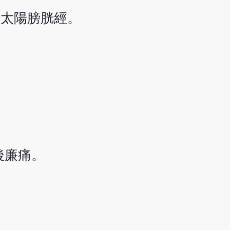
足太陽膀胱經。
後廉痛。