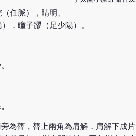
脘（任脈），睛明、
陽），瞳子髎（足少陽）。
骨。
髁。
兩旁為膂，膂上兩角為肩解，肩解下成