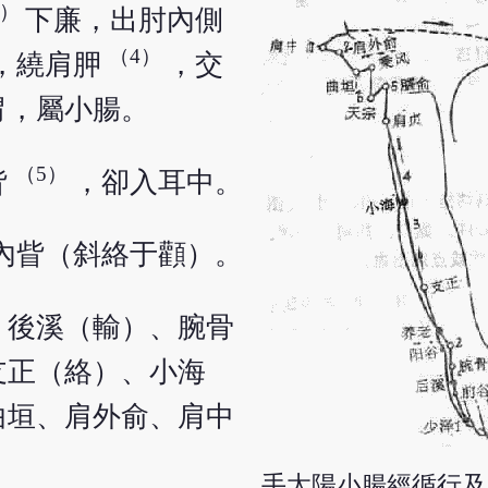
2）
下廉，出肘內側
（4）
，繞肩胛
，交
胃，屬小腸。
（5）
眥
，卻入耳中。
內眥（斜絡于顴）。
、後溪（輸）、腕骨
支正（絡）、小海
曲垣、肩外俞、肩中
手太陽小腸經循行及