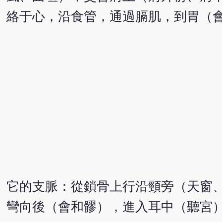
絡于心，沿食管，通過膈肌，到胃（
它的支脈：從鎖骨上行沿頸旁（天窗
彎向後（會和髎），進入耳中（聽宮