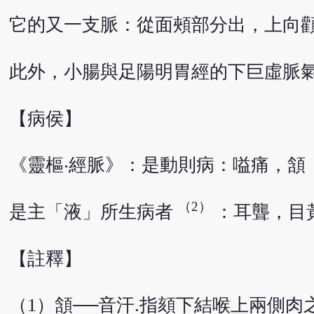
它的又一支脈：從面頰部分出，上向
此外，小腸與足陽明胃經的下巨虛脈
【病侯】
《靈樞‧經脈》：是動則病：嗌痛，頷
（2）
是主「液」所生病者
：耳聾，目
【註釋】
（1）頷──音汗.指頦下結喉上兩側肉