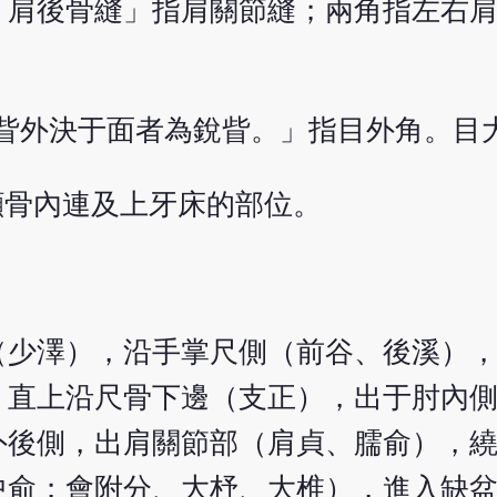
「肩後骨縫」指肩關節縫；兩角指左右
「目眥外決于面者為銳眥。」指目外角。目
顴骨內連及上牙床的部位。
（少澤），沿手掌尺側（前谷、後溪）
，直上沿尺骨下邊（支正），出于肘內
外後側，出肩關節部（肩貞、臑俞），
中俞；會附分、大杼、大椎），進入缺