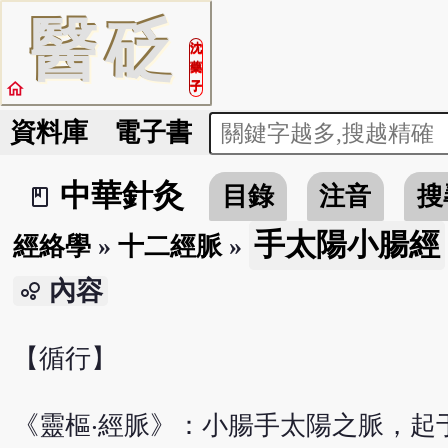
醫
砭
沈
藥
home
子
資料庫
電子書
中華針灸
目錄
注音
搜
book_2
手太陽小腸經
經絡學
»
十二經脈
»
內容
bubble_chart
【循行】
《靈樞‧經脈》：小腸手太陽之脈，起