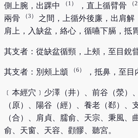
（1）
（
側上腕，出踝中
，直上循臂骨
（3）
兩骨
之間，上循外後廉，出肩解
肩上，入缺盆，絡心，循嚥下膈，抵
其支者：從缺盆循頸，上頰，至目銳
（6）
其支者：別頰上䪼
，抵鼻，至目
﹝本經穴﹞少澤（井）、前谷（滎）
（原）、陽谷（經）、養老（郄）、
（合）、肩貞、臑俞、天宗、秉風、
俞、天窗、天容、顴髎、聽宮。