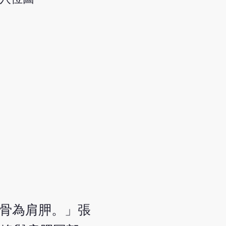
片骨為肩胛。」張