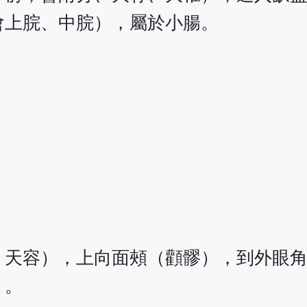
會上脘、中脘），屬於小腸。
、天容），上向面頰（顴髎），到外眼
）。