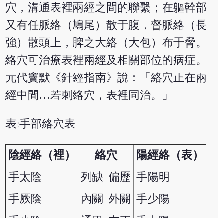
穴，溝通表裡兩經之間的聯繫；在軀幹部
又有任脈絡（鳩尾）散于腹，督脈絡（長
強）散頭上，脾之大絡（大包）布于脅。
絡穴可治療表裡兩經及相關部位的病症。
元代竇默《針經指南》說：「絡穴正在兩
經中間…若刺絡穴，表裡同治。」
表:手部絡穴表
陰經絡（裡）
絡穴
陽經絡（表）
手太陰
列缺
偏歷
手陽明
手厥陰
內關
外關
手少陽