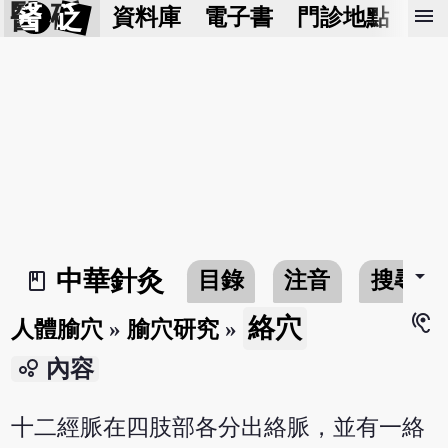
醫 砭
menu
資料庫
電子書
門診地點
預
arrow_drop_down
中華針灸
目錄
注音
搜尋
book_2
hearing
絡穴
人體腧穴
»
腧穴研究
»
bubble_chart
內容
十二經脈在四肢部各分出絡脈，並有一絡