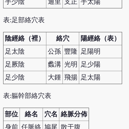
手少陰
通里
支正
手太陽
表:足部絡穴表
陰經絡（裡）
絡穴
陽經絡（表）
足太陰
公孫
豐隆
足陽明
足厥陰
蠡溝
光明
足少陽
足少陰
大鍾
飛揚
足太陽
表:軀幹部絡穴表
部位
絡名
穴名
絡脈分佈
身前
任脈絡
鳩尾
散于腹