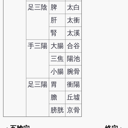
足三陰
脾
太白
肝
太衝
腎
太溪
手三陽
大腸
合谷
三焦
陽池
小腸
腕骨
足三陽
胃
衝陽
膽
丘墟
膀胱
京骨