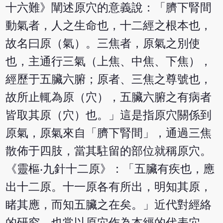
十六難》闡述原穴的意義說：「臍下腎間
動氣者，人之生命也，十二經之根本也，
故名曰原（氣）。三焦者，原氣之別使
也，主通行三氣（上焦、中焦、下焦），
經歷于五臟六腑；原者、三焦之尊號也，
故所止輒為原（穴），五臟六腑之有病者
皆取其原（穴）也。」這是指原穴關係到
原氣，原氣來自「臍下腎間」，通過三焦
散佈于四肢，當其駐留的部位就稱原穴。
《靈樞‧九針十二原》：「五臟有疾也，應
出十二原。十一原各有所出，明知其原，
睹其應，而知五臟之在矣。」近代對經絡
的研究，也常以原穴作為本經的代表穴。