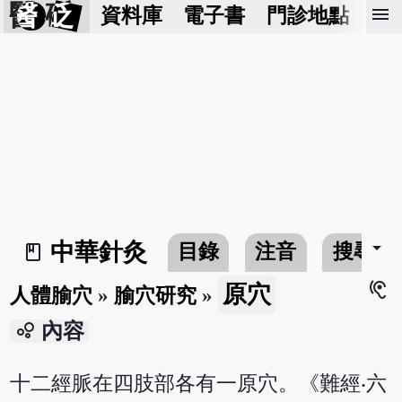
醫 砭
menu
資料庫
電子書
門診地點
預
arrow_drop_down
中華針灸
目錄
注音
搜尋
book_2
hearing
原穴
人體腧穴
»
腧穴研究
»
bubble_chart
內容
十二經脈在四肢部各有一原穴。《難經‧六