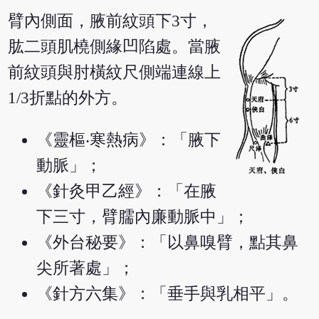
臂內側面，腋前紋頭下3寸，
肱二頭肌橈側緣凹陷處。當腋
前紋頭與肘橫紋尺側端連線上
1/3折點的外方。
《靈樞‧寒熱病》：「腋下
動脈」；
《針灸甲乙經》：「在腋
下三寸，臂臑內廉動脈中」；
《外台秘要》：「以鼻嗅臂，點其鼻
尖所著處」；
《針方六集》：「垂手與乳相平」。