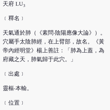
天府 LU
3
﹝釋名﹞
天氣通於肺（《素問‧陰陽應像大論》）。
穴屬手太陰肺經，在上臂部，故名。《黃
帝內經明堂》楊上善註：「肺為上蓋，為
府藏之天，肺氣歸于此穴。」
﹝出處﹞
靈樞‧本輸。
﹝位置﹞