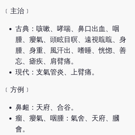
﹝主治﹞
古典：咳嗽、哮喘、鼻口出血、咽
腫、癭氣、頭眩目暝、遠視䀮䀮、身
腫、身重、風汗出、嗜睡、恍惚、善
忘、瘧疾、肩臂痛。
現代：支氣管炎、上臂痛。
﹝方例﹞
鼻衄：天府、合谷。
瘤、癭氣、咽腫：氣舍、天府、膕
會。