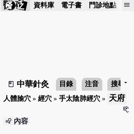
醫 砭
menu
資料庫
電子書
門診地點
預
arrow_drop_down
中華針灸
目錄
注音
搜尋
book_2
天府
人體腧穴
»
經穴
»
手太陰肺經穴
»
hearing
bubble_chart
內容