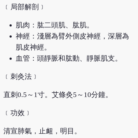
﹝局部解剖﹞
肌肉：肱二頭肌、肱肌。
神經：淺層為臂外側皮神經，深層為
肌皮神經。
血管：頭靜脈和肱動、靜脈肌支。
﹝刺灸法﹞
直刺0.5～1寸。艾條灸5～10分鐘。
﹝功效﹞
清宣肺氣，止衄，明目。