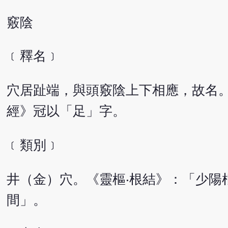
竅陰
﹝釋名﹞
穴居趾端，與頭竅陰上下相應，故名
經》冠以「足」字。
﹝類別﹞
井（金）穴。《靈樞‧根結》：「少陽
間」。