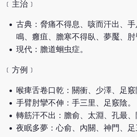
﹝主治﹞
古典：脅痛不得息、咳而汗出、手
鳴、癰疽、膽寒不得臥、夢魘、肘
現代：膽道蛔虫症。
﹝方例﹞
喉痺舌卷口乾：關衝、少澤、足竅
手臂肘攣不伸：手三里、足竅陰。
轉筋汗不出：膽俞、太淵、孔最、
夜眠多夢：心俞、內關、神門、足