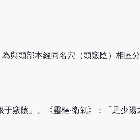
。為與頭部本經同名穴（頭竅陰）相區
根于竅陰」。《靈樞‧衛氣》：「足少陽