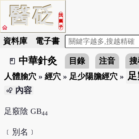
醫
砭
沈
藥
home
子
資料庫
電子書
中華針灸
目錄
注音
搜
book_2
足
人體腧穴
»
經穴
»
足少陽膽經穴
»
內容
bubble_chart
足竅陰 GB
44
﹝別名﹞