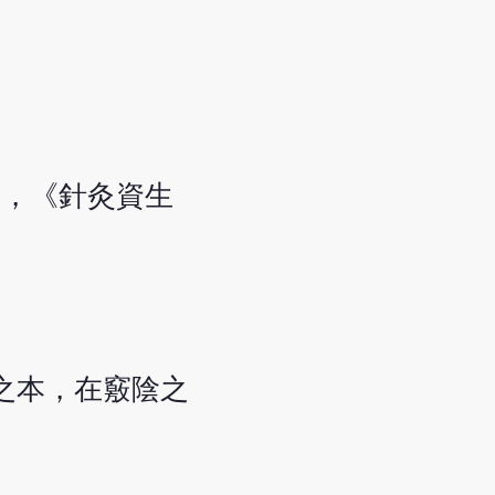
分，《針灸資生
之本，在竅陰之