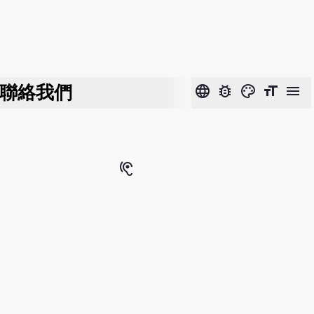
聯絡我們
language
bug_report
color_lens
format_size
menu
hearing