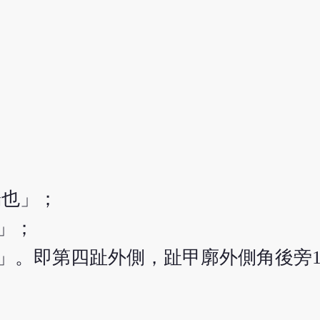
。
端也」；
」；
」。即第四趾外側，趾甲廓外側角後旁