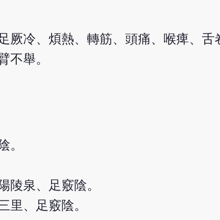
足厥冷、煩熱、轉筋、頭痛、喉痺、舌
臂不舉。
陰。
陽陵泉、足竅陰。
三里、足竅陰。