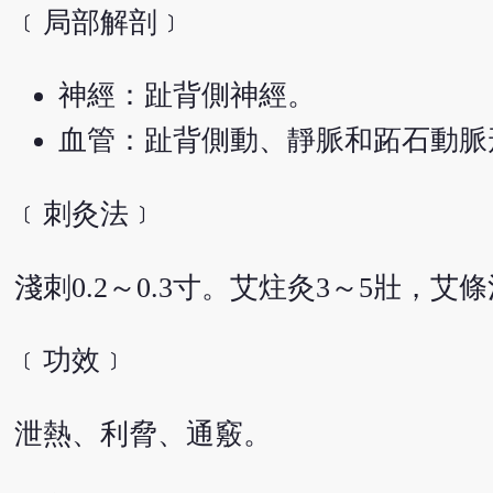
﹝局部解剖﹞
神經：趾背側神經。
血管：趾背側動、靜脈和跖石動脈
﹝刺灸法﹞
淺刺0.2～0.3寸。艾炷灸3～5壯，艾條
﹝功效﹞
泄熱、利脅、通竅。