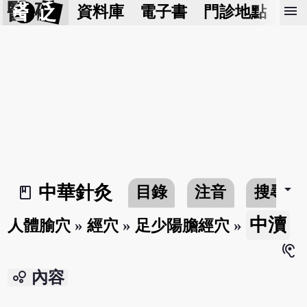
醫 砭
menu
資料庫
電子書
門診地點
預
arrow_drop_down
中華針灸
目錄
注音
搜尋
book_2
中瀆
人體腧穴
»
經穴
»
足少陽膽經穴
»
hearing
bubble_chart
內容