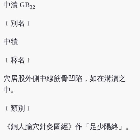
中瀆 GB
32
﹝別名﹞
中犢
﹝釋名﹞
穴居股外側中線筋骨凹陷，如在溝瀆之
中。
﹝類別﹞
《銅人腧穴針灸圖經》作「足少陽絡」。