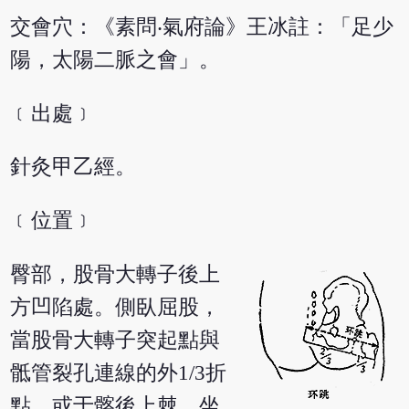
交會穴：《素問‧氣府論》王冰註：「足少
陽，太陽二脈之會」。
﹝出處﹞
針灸甲乙經。
﹝位置﹞
臀部，股骨大轉子後上
方凹陷處。側臥屈股，
當股骨大轉子突起點與
骶管裂孔連線的外1/3折
點。或于髂後上棘，坐