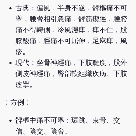
古典：偏風，半身不遂，髀樞痛不可
舉，腰脅相引急痛，髀筋瘈脛，腰胯
痛不得轉側，冷風濕痺，痺不仁，股
膝酸痛，脛痛不可屈伸，足麻痺，風
疹。
現代：坐骨神經痛，下肢癱瘓，股外
側皮神經痛，臀部軟組織疾病、下肢
痙攣。
﹝方例﹞
髀樞中痛不可舉：環跳、束骨、交
信、陰交、陰舍。