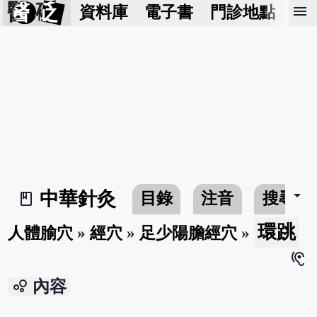
醫 砭
menu
資料庫
電子書
門診地點
預
arrow_drop_down
中華針灸
目錄
注音
搜尋
book_2
環跳
人體腧穴
»
經穴
»
足少陽膽經穴
»
hearing
bubble_chart
內容