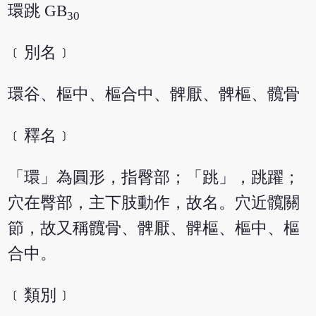
環跳 GB
30
﹝別名﹞
環谷、樞中、樞合中、髀厭、髀樞、髖骨
﹝釋名﹞
「環」為圓形，指臀部；「跳」，跳躍；
穴在臀部，主下肢動作，故名。穴近髖關
節，故又稱髖骨、髀厭、髀樞、樞中、樞
合中。
﹝類別﹞