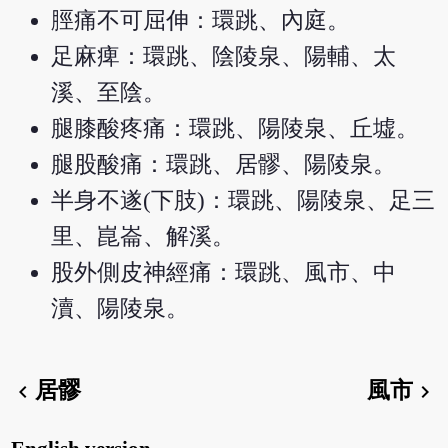
脛痛不可屈伸：環跳、內庭。
足麻痺：環跳、陰陵泉、陽輔、太
溪、至陰。
腿膝酸疼痛：環跳、陽陵泉、丘墟。
腿股酸痛：環跳、居髎、陽陵泉。
半身不遂(下肢)：環跳、陽陵泉、足三
里、崑崙、解溪。
股外側皮神經痛：環跳、風市、中
瀆、陽陵泉。
居髎
風市
chevron_left
chevron_right