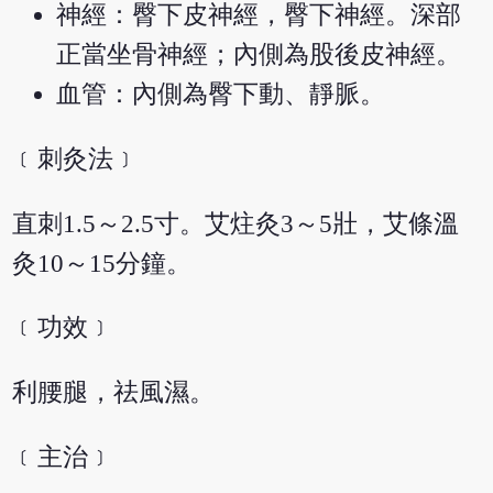
神經：臀下皮神經，臀下神經。深部
正當坐骨神經；內側為股後皮神經。
血管：內側為臀下動、靜脈。
﹝刺灸法﹞
直刺1.5～2.5寸。艾炷灸3～5壯，艾條溫
灸10～15分鐘。
﹝功效﹞
利腰腿，祛風濕。
﹝主治﹞