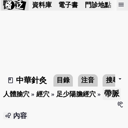
醫 砭
menu
資料庫
電子書
門診地點
預
arrow_drop_down
中華針灸
目錄
注音
搜尋
book_2
帶脈
人體腧穴
»
經穴
»
足少陽膽經穴
»
hearing
bubble_chart
內容