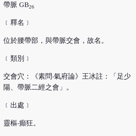
帶脈 GB
26
﹝釋名﹞
位於腰帶部，與帶脈交會，故名。
﹝類別﹞
交會穴：《素問‧氣府論》王冰註：「足少
陽、帶脈二經之會」。
﹝出處﹞
靈樞‧癲狂。