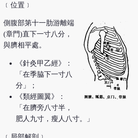
﹝位置﹞
側腹部第十一肋游離端
(章門)直下一寸八分，
與臍相平處。
《針灸甲乙經》：
「在季脇下一寸八
分」；
《類經圖翼》：
「在臍旁八寸半，
肥人九寸，瘦人八寸。」
﹝局部解剖﹞