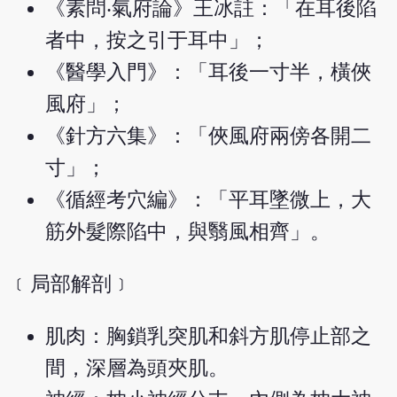
《素問‧氣府論》王冰註：「在耳後陷
者中，按之引于耳中」；
《醫學入門》：「耳後一寸半，橫俠
風府」；
《針方六集》：「俠風府兩傍各開二
寸」；
《循經考穴編》：「平耳墜微上，大
筋外髮際陷中，與翳風相齊」。
﹝局部解剖﹞
肌肉：胸鎖乳突肌和斜方肌停止部之
間，深層為頭夾肌。