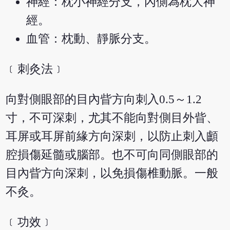
神經：枕小神經分支，內側為枕大神
經。
血管：枕動、靜脈分支。
﹝刺灸法﹞
向對側眼部的目內眥方向刺入0.5～1.2
寸，不可深刺，尤其不能向對側目外眥、
耳屏或耳屏前緣方向深刺，以防止刺入顱
腔損傷延髓或腦部。也不可向同側眼部的
目內眥方向深刺，以免損傷椎動脈。一般
不灸。
﹝功效﹞