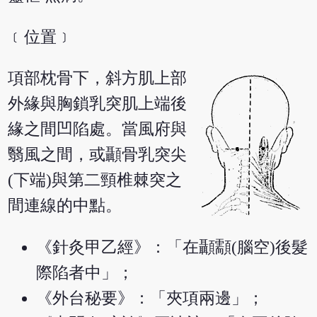
﹝位置﹞
項部枕骨下，斜方肌上部
外緣與胸鎖乳突肌上端後
緣之間凹陷處。當風府與
翳風之間，或顳骨乳突尖
(下端)與第二頸椎棘突之
間連線的中點。
《針灸甲乙經》：「在顳顬(腦空)後髮
際陷者中」；
《外台秘要》：「夾項兩邊」；