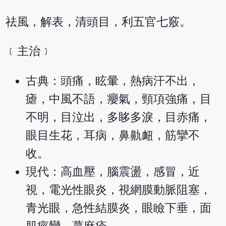
祛風，解表，清頭目，利五官七竅。
﹝主治﹞
古典：頭痛，眩暈，熱病汗不出，
瘧，中風不語，癭氣，頸項強痛，目
不明，目泣出，多眵多淚，目赤痛，
眼目生花，耳病，鼻鼽衄，筋攣不
收。
現代：高血壓，腦震盪，感冒，近
視，電光性眼炎，視網膜動脈阻塞，
青光眼，急性結膜炎，眼瞼下垂，面