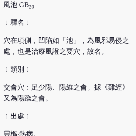
風池 GB
20
﹝釋名﹞
穴在項側，凹陷如「池」，為風邪易侵之
處，也是治療風證之要穴，故名。
﹝類別﹞
交會穴：足少陽、陽維之會。據《難經》
又為陽蹻之會。
﹝出處﹞
靈樞‧熱病。