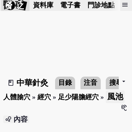
醫 砭
menu
資料庫
電子書
門診地點
預
arrow_drop_down
中華針灸
目錄
注音
搜尋
book_2
風池
人體腧穴
»
經穴
»
足少陽膽經穴
»
hearing
bubble_chart
內容