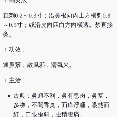
﹝刺灸法﹞
直刺0.2～0.3寸；沿鼻根向內上方橫刺0.3
～0.5寸；或沿皮向四白方向橫透。禁直接
灸。
﹝功效﹞
通鼻竅，散風邪，清氣火。
﹝主治﹞
古典：鼻衄不利，鼻有息肉，鼻塞，
多涕，不聞香臭，面痒浮腫，眼熱而
紅，口眼歪斜，虫積腹痛。