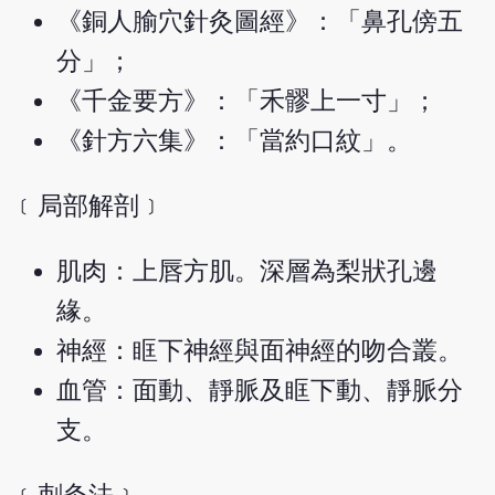
《銅人腧穴針灸圖經》：「鼻孔傍五
分」；
《千金要方》：「禾髎上一寸」；
《針方六集》：「當約口紋」。
﹝局部解剖﹞
肌肉：上唇方肌。深層為梨狀孔邊
緣。
神經：眶下神經與面神經的吻合叢。
血管：面動、靜脈及眶下動、靜脈分
支。