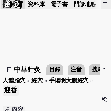
醫 砭
menu
資料庫
電子書
門診地點
預
arrow_drop_down
中華針灸
目錄
注音
搜尋
book_2
人體腧穴
»
經穴
»
手陽明大腸經穴
»
迎香
hearing
bubble_chart
內容