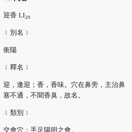
迎香 LI
20
﹝別名﹞
衝陽
﹝釋名﹞
迎，逢迎；香，香味。穴在鼻旁，主治鼻
塞不通，不聞香臭，故名。
﹝類別﹞
交會穴：手足陽明之會。