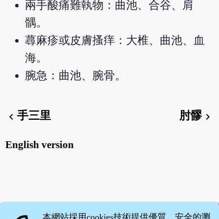
兩手酸痛難執物：曲池、合谷、肩
髃。
蕁麻疹或皮膚搔痒：大椎、曲池、血
海。
腕急：曲池、腕骨。
手三里
肘髎
chevron_left
chevron_right
English version
本網站採用cookies技術提供優質、安全的瀏