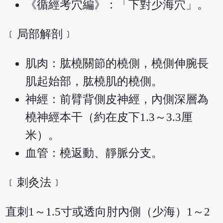
《循經考穴編》：「下對少海穴」。
﹝局部解剖﹞
肌肉：肱橈關節的橈側，橈側伸腕長
肌起始部，肱橈肌的橈側。
神經：前臂背側皮神經，內側深層為
橈神經本干（約在皮下1.3～3.3厘
米）。
血管：橈返動、靜脈分支。
﹝刺灸法﹞
直刺1～1.5寸或透向肘內側（少海）1～2