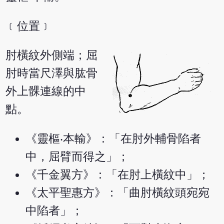
﹝位置﹞
肘橫紋外側端；屈
肘時當尺澤與肱骨
外上髁連線的中
點。
《靈樞‧本輸》：「在肘外輔骨陷者
中，屈臂而得之」；
《千金翼方》：「在肘上橫紋中」；
《太平聖惠方》：「曲肘橫紋頭宛宛
中陷者」；