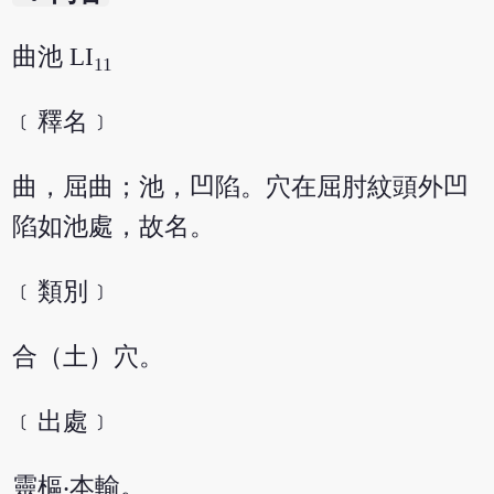
曲池 LI
11
﹝釋名﹞
曲，屈曲；池，凹陷。穴在屈肘紋頭外凹
陷如池處，故名。
﹝類別﹞
合（土）穴。
﹝出處﹞
靈樞‧本輸。