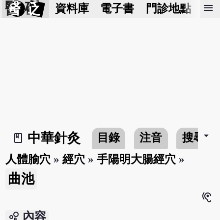
醫 砭
menu
資料庫
電子書
門診地點
預
arrow_drop_down
中華針灸
目錄
注音
搜尋
book_2
人體腧穴
»
經穴
»
手陽明大腸經穴
»
曲池
hearing
bubble_chart
內容