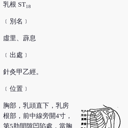
乳根 ST
18
﹝別名﹞
虛里、薜息
﹝出處﹞
針灸甲乙經。
﹝位置﹞
胸部，乳頭直下，乳房
根部，前中線旁開4寸，
第5肋間隙凹陷處，當胸