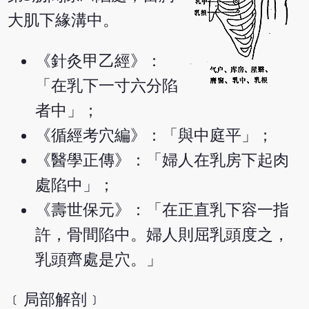
大肌下緣溝中。
《針灸甲乙經》：
「在乳下一寸六分陷
者中」；
《循經考穴編》：「與中庭平」；
《醫學正傳》：「婦人在乳房下起肉
處陷中」；
《壽世保元》：「在正直乳下容一指
許，骨間陷中。婦人則屈乳頭度之，
乳頭齊處是穴。」
﹝局部解剖﹞