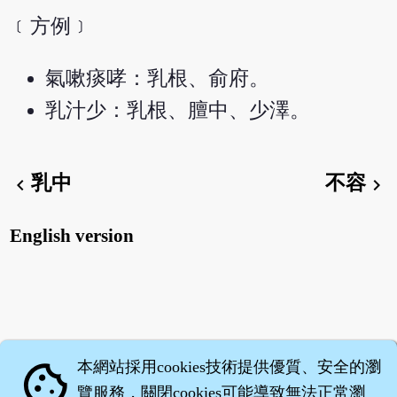
﹝方例﹞
氣嗽痰哮：乳根、俞府。
乳汁少：乳根、膻中、少澤。
乳中
不容
chevron_left
chevron_right
English version
本網站採用cookies技術提供優質、安全的瀏
cookie
覽服務，關閉cookies可能導致無法正常瀏