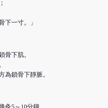
；
骨下一寸。」
鎖骨下肌。
。
方為鎖骨下靜脈。
艾條灸5～10分鐘。