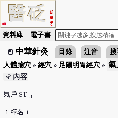
醫
砭
沈
藥
home
子
資料庫
電子書
中華針灸
目錄
注音
搜
book_2
氣
人體腧穴
»
經穴
»
足陽明胃經穴
»
內容
bubble_chart
氣戶 ST
13
﹝釋名﹞