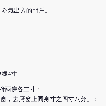
，為氣出入的門戶。
線4寸。
府兩傍各二寸；」
膺窗，去膺窗上同身寸之四寸八分」；