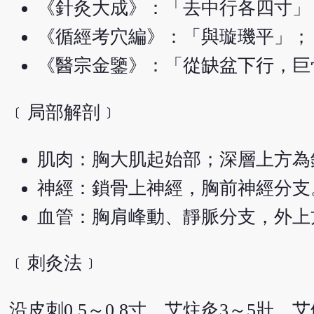
《針灸大成》：「去中行各四寸」
《循經考穴編》：「與璇璣平」；
《醫宗金鑒》：「從缺盆下行，巨
﹝局部解剖﹞
肌肉：胸大肌起始部；深層上方為
神經：鎖骨上神經，胸前神經分支
血管：胸肩峰動、靜脈分支，外上
﹝刺灸法﹞
沿皮刺0.5～0.8寸。艾炷灸3～5壯，