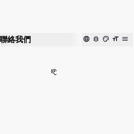
聯絡我們
language
bug_report
color_lens
format_size
menu
hearing