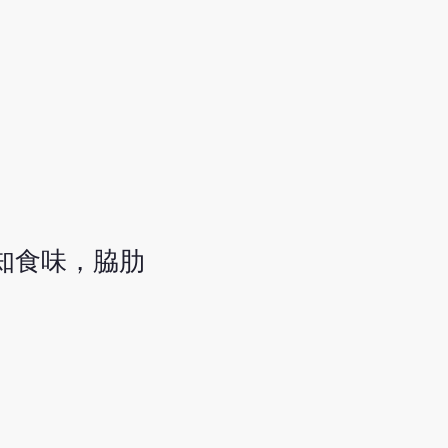
知食味，脇肋