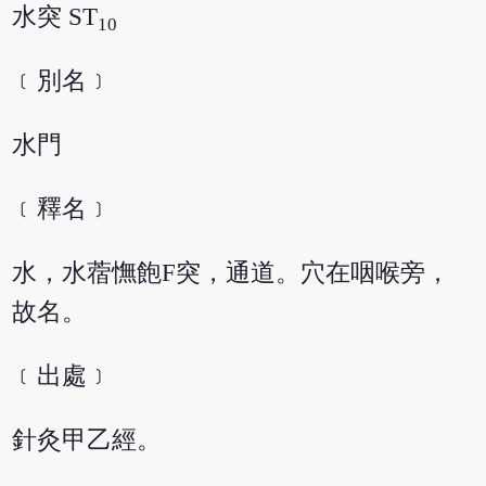
水突 ST
10
﹝別名﹞
水門
﹝釋名﹞
水，水蓿憮飽F突，通道。穴在咽喉旁，
故名。
﹝出處﹞
針灸甲乙經。