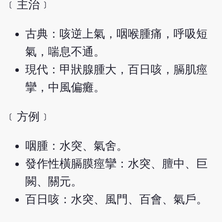
﹝主治﹞
古典：咳逆上氣，咽喉腫痛，呼吸短
氣，喘息不通。
現代：甲狀腺腫大，百日咳，膈肌痙
攣，中風偏癱。
﹝方例﹞
咽腫：水突、氣舍。
發作性橫膈膜痙攣：水突、膻中、巨
闕、關元。
百日咳：水突、風門、百會、氣戶。