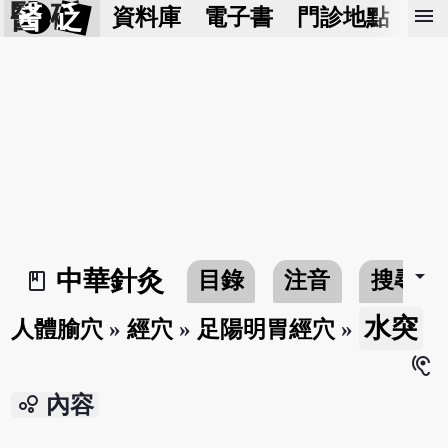
醫 砭
menu
資料庫
電子書
門診地點
預
arrow_drop_down
中華針灸
目錄
注音
搜尋
book_2
水突
人體腧穴
»
經穴
»
足陽明胃經穴
»
hearing
bubble_chart
內容