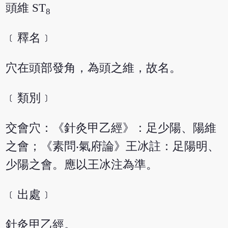
頭維 ST
8
﹝釋名﹞
穴在頭部發角，為頭之維，故名。
﹝類別﹞
交會穴：《針灸甲乙經》：足少陽、陽維
之會；《素問‧氣府論》王冰註：足陽明、
少陽之會。應以王冰注為準。
﹝出處﹞
針灸甲乙經。