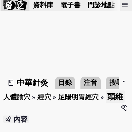
醫 砭
menu
資料庫
電子書
門診地點
預
arrow_drop_down
中華針灸
目錄
注音
搜尋
book_2
頭維
人體腧穴
»
經穴
»
足陽明胃經穴
»
hearing
bubble_chart
內容