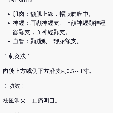
肌肉：額肌上緣，帽狀腱膜中。
神經：耳顳神經支、上頜神經顴神經
顴顳支，面神經顳支。
血管：顳淺動、靜脈額支。
﹝刺灸法﹞
向後上方或側下方沿皮刺0.5～1寸。
﹝功效﹞
祛風泄火，止痛明目。