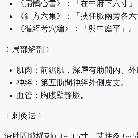
《扁鵲心書》：「在中府下六寸」
《針方六集》：「挾任脈兩旁各六
《循經考穴編》：「與中庭平」。
﹝局部解剖﹞
肌肉：前鋸肌，深層有肋間內、外
神經：第五肋間神經外側皮支。
血管：胸腹壁靜脈。
﹝刺灸法﹞
沿肋間隙橫刺0.3～0.5寸。艾炷灸3～