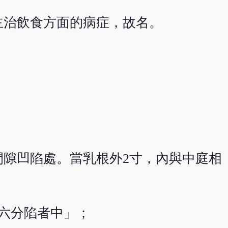
主治飲食方面的病症，故名。
間隙凹陷處。當乳根外2寸，內與中庭相
六分陷者中」；