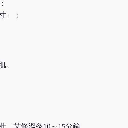
；
寸」；
肌。
5壯，艾條溫灸10～15分鐘。