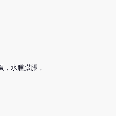
損，水腫臌脹，