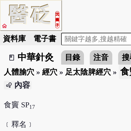
醫
砭
沈
藥
home
子
資料庫
電子書
中華針灸
目錄
注音
搜
book_2
食
人體腧穴
»
經穴
»
足太陰脾經穴
»
內容
bubble_chart
食竇 SP
17
﹝釋名﹞