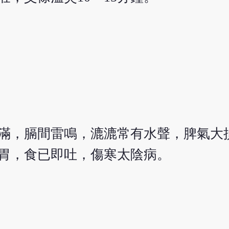
滿，膈間雷鳴，漉漉常有水聲，脾氣大
胃，食已即吐，傷寒太陰病。