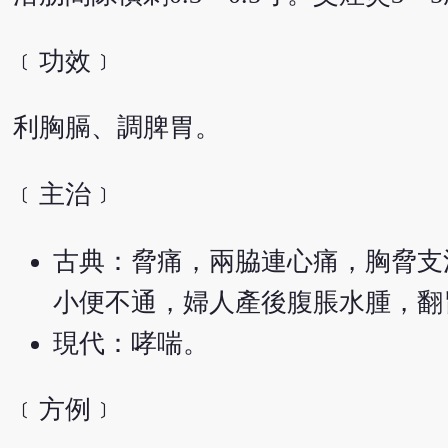
﹝功效﹞
利胸膈、調脾胃。
﹝主治﹞
古典：脅痛，兩脇連心痛，胸脅支
小便不通，婦人產後腹脹水腫，翻
現代：哮喘。
﹝方例﹞