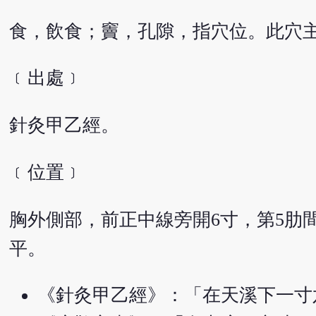
食，飲食；竇，孔隙，指穴位。此穴
﹝出處﹞
針灸甲乙經。
﹝位置﹞
胸外側部，前正中線旁開6寸，第5肋
平。
《針灸甲乙經》：「在天溪下一寸