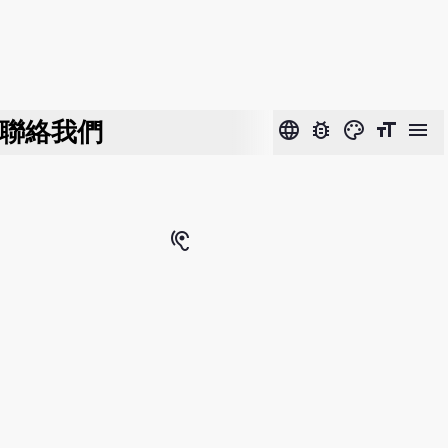
聯絡我們
language
bug_report
color_lens
format_size
menu
hearing