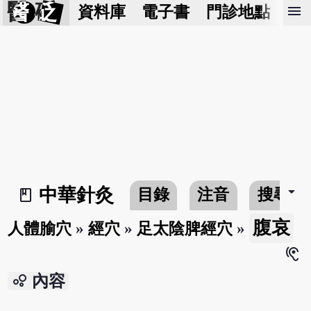
醫 砭
menu
資料庫
電子書
門診地點
預
arrow_drop_down
中華針灸
目錄
注音
搜尋
book_2
腹哀
人體腧穴
»
經穴
»
足太陰脾經穴
»
hearing
bubble_chart
內容