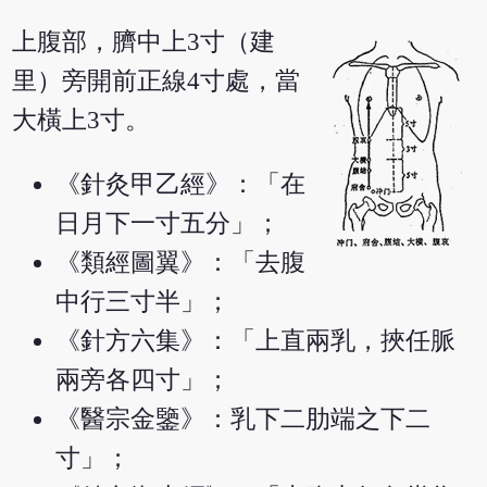
上腹部，臍中上3寸（建
里）旁開前正線4寸處，當
大橫上3寸。
《針灸甲乙經》：「在
日月下一寸五分」；
《類經圖翼》：「去腹
中行三寸半」；
《針方六集》：「上直兩乳，挾任脈
兩旁各四寸」；
《醫宗金鑒》：乳下二肋端之下二
寸」；