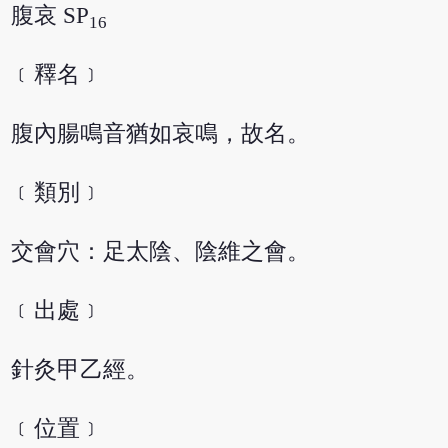
腹哀 SP
16
﹝釋名﹞
腹內腸鳴音猶如哀鳴，故名。
﹝類別﹞
交會穴：足太陰、陰維之會。
﹝出處﹞
針灸甲乙經。
﹝位置﹞