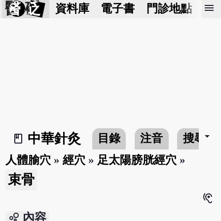
醫 砭
menu
資料庫
電子書
門診地點
預
arrow_drop_down
中華針灸
目錄
注音
搜尋
book_2
人體腧穴
»
經穴
»
足太陽膀胱經穴
»
束骨
hearing
bubble_chart
內容