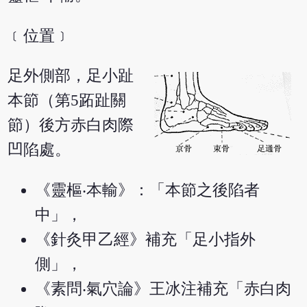
﹝位置﹞
足外側部，足小趾
本節（第5跖趾關
節）後方赤白肉際
凹陷處。
《靈樞‧本輸》：「本節之後陷者
中」，
《針灸甲乙經》補充「足小指外
側」，
《素問‧氣穴論》王冰注補充「赤白肉