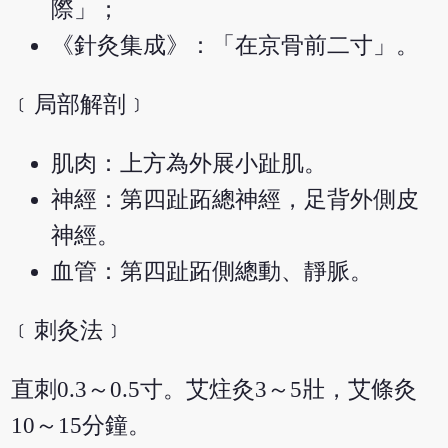
際」；
《針灸集成》：「在京骨前二寸」。
﹝局部解剖﹞
肌肉：上方為外展小趾肌。
神經：第四趾跖總神經，足背外側皮
神經。
血管：第四趾跖側總動、靜脈。
﹝刺灸法﹞
直刺0.3～0.5寸。艾炷灸3～5壯，艾條灸
10～15分鐘。