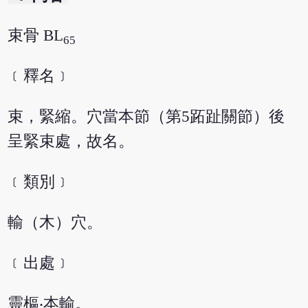
束骨 BL
65
﹝釋名﹞
束，緊縮。穴當本節（第5跖趾關節）後
呈緊束處，故名。
﹝類別﹞
輸（木）穴。
﹝出處﹞
靈樞‧本輸。