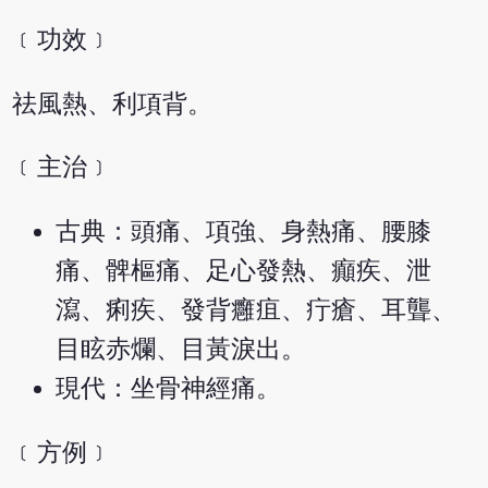
﹝功效﹞
祛風熱、利項背。
﹝主治﹞
古典：頭痛、項強、身熱痛、腰膝
痛、髀樞痛、足心發熱、癲疾、泄
瀉、痢疾、發背癰疽、疔瘡、耳聾、
目眩赤爛、目黃淚出。
現代：坐骨神經痛。
﹝方例﹞