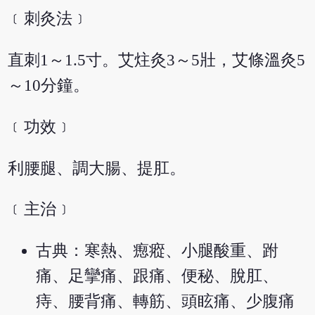
﹝刺灸法﹞
直刺1～1.5寸。艾炷灸3～5壯，艾條溫灸5
～10分鐘。
﹝功效﹞
利腰腿、調大腸、提肛。
﹝主治﹞
古典：寒熱、瘛瘲、小腿酸重、跗
痛、足攣痛、跟痛、便秘、脫肛、
痔、腰背痛、轉筋、頭眩痛、少腹痛