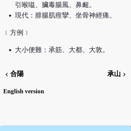
引喉嗌、臟毒腸風、鼻衄。
現代：腓腸肌痙攣、坐骨神經痛。
﹝方例﹞
大小便難：承筋、大都、大敦。
合陽
承山
chevron_left
chevron_right
English version