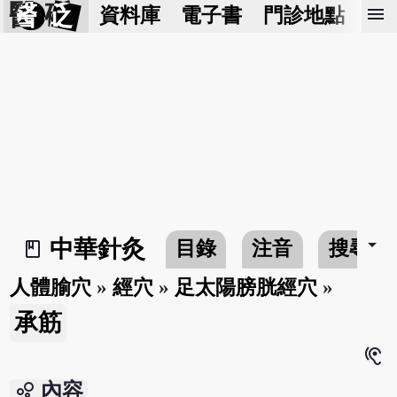
醫 砭
menu
資料庫
電子書
門診地點
預
arrow_drop_down
中華針灸
目錄
注音
搜尋
book_2
人體腧穴
»
經穴
»
足太陽膀胱經穴
»
承筋
hearing
bubble_chart
內容