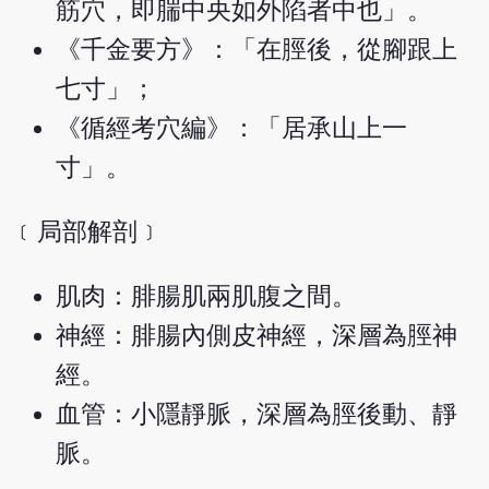
筋穴，即腨中央如外陷者中也」。
《千金要方》：「在脛後，從腳跟上
七寸」；
《循經考穴編》：「居承山上一
寸」。
﹝局部解剖﹞
肌肉：腓腸肌兩肌腹之間。
神經：腓腸內側皮神經，深層為脛神
經。
血管：小隱靜脈，深層為脛後動、靜
脈。