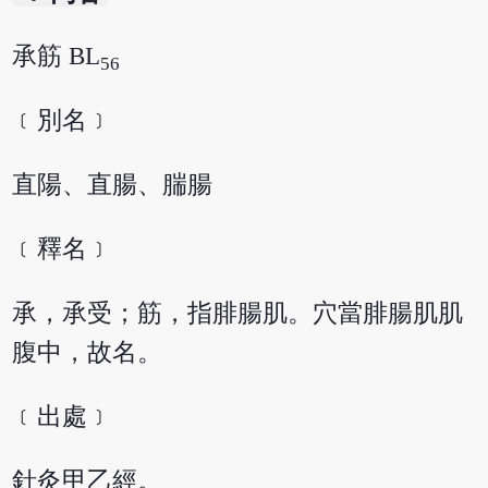
承筋 BL
56
﹝別名﹞
直陽、直腸、腨腸
﹝釋名﹞
承，承受；筋，指腓腸肌。穴當腓腸肌肌
腹中，故名。
﹝出處﹞
針灸甲乙經。