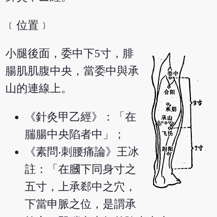
﹝位置﹞
小腿後面，委中下5寸，腓
腸肌肌腹中央，當委中與承
山的連線上。
《針灸甲乙經》：「在
腨腸中央陷者中」；
《素問‧刺腰痛論》王冰
註：「在膕下同身寸之
五寸，上承郄中之穴，
下當申脈之位，是謂承