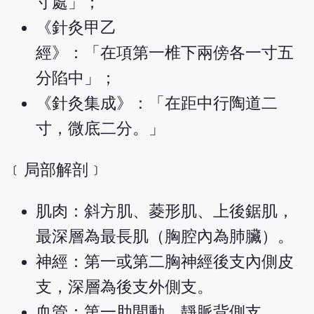
寸處」；
《針灸甲乙
經》：「在項第一椎下兩傍各一寸五
分陷中」；
《針灸集成》：「在距中行陶道二
寸，微底二分。」
﹝局部解剖﹞
肌肉：斜方肌、菱形肌、上後鋸肌，
最深層為最長肌（胸腔內為肺臟）。
神經：第一或第二胸神經後支內側皮
支，深層為後支外側支。
血管：第一肋間動、靜脈背側支。