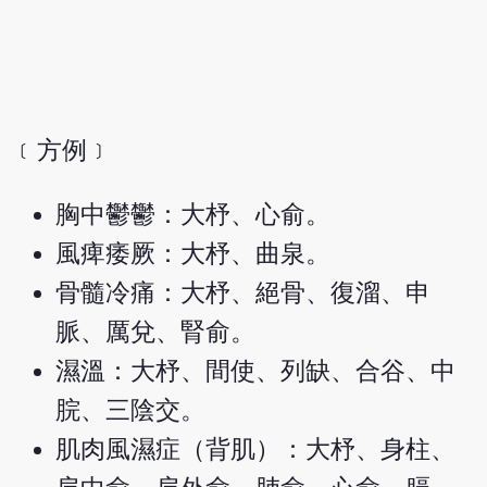
﹝方例﹞
胸中鬱鬱：大杼、心俞。
風痺痿厥：大杼、曲泉。
骨髓冷痛：大杼、絕骨、復溜、申
脈、厲兌、腎俞。
濕溫：大杼、間使、列缺、合谷、中
脘、三陰交。
肌肉風濕症（背肌）：大杼、身柱、