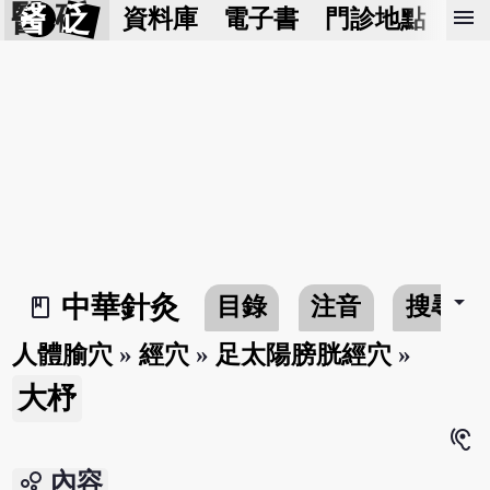
醫 砭
menu
資料庫
電子書
門診地點
預
arrow_drop_down
中華針灸
目錄
注音
搜尋
book_2
人體腧穴
»
經穴
»
足太陽膀胱經穴
»
大杼
hearing
bubble_chart
內容