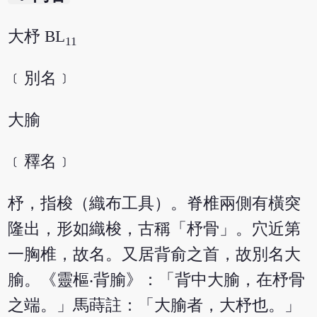
大杼 BL
11
﹝別名﹞
大腧
﹝釋名﹞
杼，指梭（織布工具）。脊椎兩側有橫突
隆出，形如織梭，古稱「杼骨」。穴近第
一胸椎，故名。又居背俞之首，故別名大
腧。《靈樞‧背腧》：「背中大腧，在杼骨
之端。」馬蒔註：「大腧者，大杼也。」