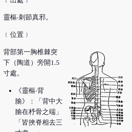
﹝出處﹞
靈樞‧刺節真邪。
﹝位置﹞
背部第一胸椎棘突
下（陶道）旁開1.5
寸處。
《靈樞‧背
腧》：「背中大
腧在杼骨之端」
「皆挾脊相去三