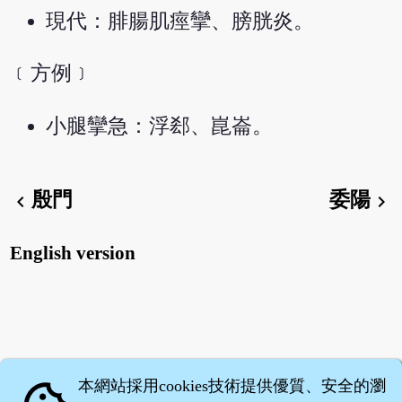
現代：腓腸肌痙攣、膀胱炎。
﹝方例﹞
小腿攣急：浮郄、崑崙。
殷門
委陽
chevron_left
chevron_right
English version
本網站採用cookies技術提供優質、安全的瀏