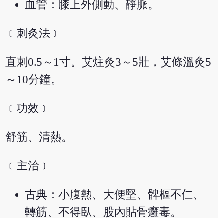
血管：膝上外側動、靜脈。
﹝刺灸法﹞
直刺0.5～1寸。艾炷灸3～5壯，艾條溫灸5
～10分鐘。
﹝功效﹞
舒筋、清熱。
﹝主治﹞
古典：小腹熱、大便堅、髀樞不仁、
轉筋、不得臥、股內貼骨癰毒。