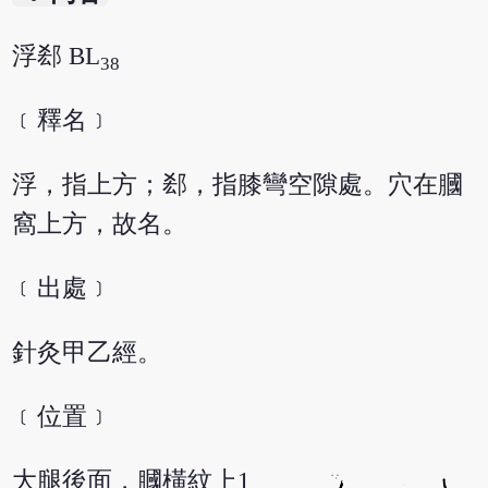
浮郄 BL
38
﹝釋名﹞
浮，指上方；郄，指膝彎空隙處。穴在膕
窩上方，故名。
﹝出處﹞
針灸甲乙經。
﹝位置﹞
大腿後面，膕橫紋上1