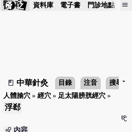
醫 砭
menu
資料庫
電子書
門診地點
預
arrow_drop_down
中華針灸
目錄
注音
搜尋
book_2
人體腧穴
»
經穴
»
足太陽膀胱經穴
»
浮郄
hearing
bubble_chart
內容