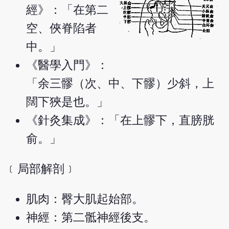
經》：「在第二
空、俠脊陷者
中。」
《醫學入門》：
「余三髎（次、中、下髎）少斜，上
闊下狹是也。」
《針灸集成》：「在上髎下，直膀胱
俞。」
﹝局部解剖﹞
肌肉：臀大肌起始部。
神經：第二骶神經後支。