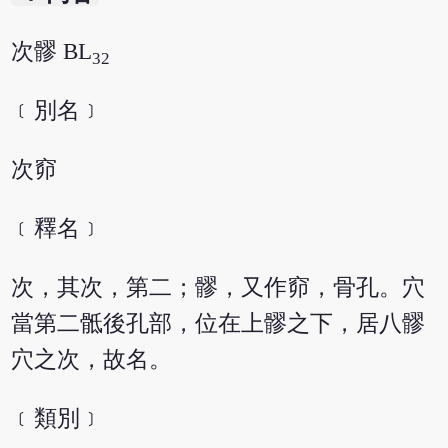
次髎 BL
32
﹝別名﹞
次窌
﹝釋名﹞
次，其次，第二；髎，又作窌，骨孔。穴
當第二骶後孔部，位在上髎之下，居八髎
穴之次，故名。
﹝類別﹞