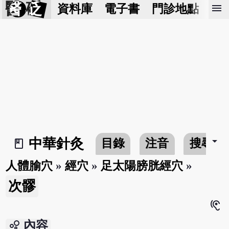
醫 砭
menu
資料庫
電子書
門診地點
預
arrow_drop_down
中華針灸
目錄
注音
搜尋
book_2
人體腧穴
»
經穴
»
足太陽膀胱經穴
»
次髎
hearing
bubble_chart
內容