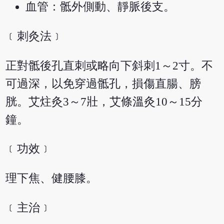
血管：骶外側動、靜脈後支。
﹝刺灸法﹞
正對骶後孔直刺或略向下斜刺1～2寸。不
可過深，以免穿過骶孔，損傷直腸、膀
胱。艾炷灸3～7壯，艾條溫灸10～15分
鐘。
﹝功效﹞
理下焦、健腰膝。
﹝主治﹞