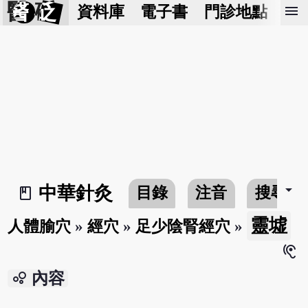
醫 砭
menu
資料庫
電子書
門診地點
預
arrow_drop_down
中華針灸
目錄
注音
搜尋
book_2
靈墟
人體腧穴
»
經穴
»
足少陰腎經穴
»
hearing
bubble_chart
內容