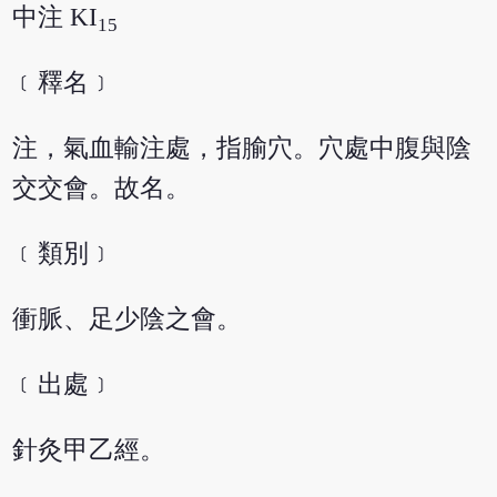
中注 KI
15
﹝釋名﹞
注，氣血輸注處，指腧穴。穴處中腹與陰
交交會。故名。
﹝類別﹞
衝脈、足少陰之會。
﹝出處﹞
針灸甲乙經。