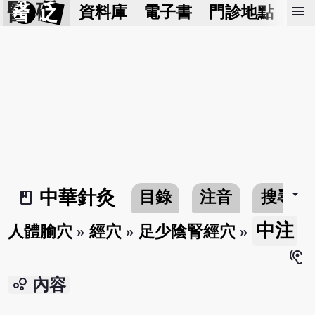
醫 砭
menu
資料庫
電子書
門診地點
預
arrow_drop_down
中華針灸
目錄
注音
搜尋
book_2
中注
人體腧穴
»
經穴
»
足少陰腎經穴
»
hearing
bubble_chart
內容