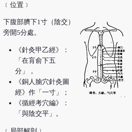
﹝位置﹞
下腹部臍下1寸（陰交）
旁開5分處。
《針灸甲乙經》：
「在肓俞下五
分」，
《銅人腧穴針灸圖
經》作「一寸」；
《循經考穴編》：
「與陰交平」。
﹝局部解剖﹞