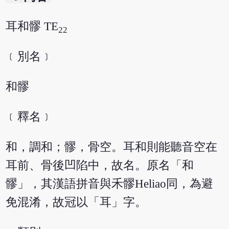
耳和髎 TE
22
﹝別名﹞
和髎
﹝釋名﹞
和，調和；髎，骨空。耳和則能聽音空在
耳前、骨後凹陷中，故名。原名「和
髎」，其漢語拼音與禾髎Heliao同，為避
免混淆，故冠以「耳」字。