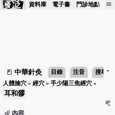
醫 砭
menu
資料庫
電子書
門診地點
預
arrow_drop_down
中華針灸
目錄
注音
搜尋
book_2
人體腧穴
»
經穴
»
手少陽三焦經穴
»
耳和髎
hearing
bubble_chart
內容