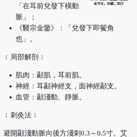
「在耳前兌發下橫動
脈」；
《醫宗金鑒》：「兌發下即鬢角
也」。
﹝局部解剖﹞
肌肉：顳肌，耳前肌。
神經：耳顳神經支，面神經顳支。
血管：顳淺動、靜脈。
﹝刺灸法﹞
避開顳淺動脈向後方淺刺0.3～0.5寸。艾