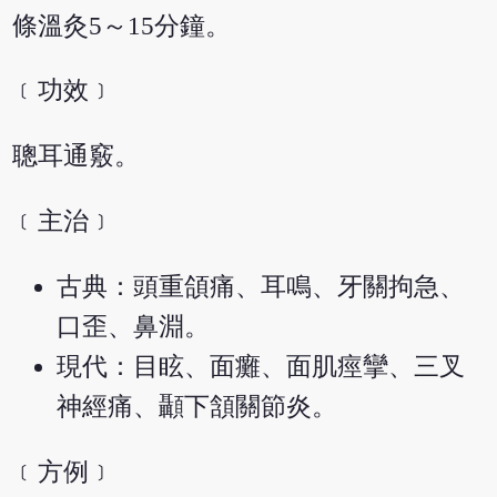
條溫灸5～15分鐘。
﹝功效﹞
聰耳通竅。
﹝主治﹞
古典：頭重頜痛、耳鳴、牙關拘急、
口歪、鼻淵。
現代：目眩、面癱、面肌痙攣、三叉
神經痛、顳下頷關節炎。
﹝方例﹞