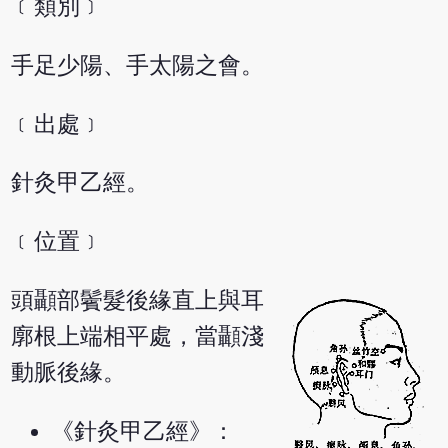
﹝類別﹞
手足少陽、手太陽之會。
﹝出處﹞
針灸甲乙經。
﹝位置﹞
頭顳部鬢髮後緣直上與耳
廓根上端相平處，當顳淺
動脈後緣。
《針灸甲乙經》：