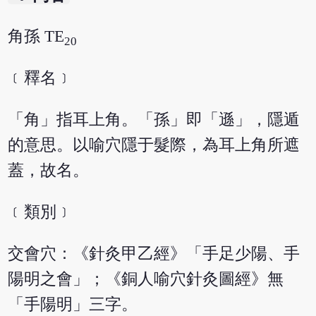
角孫 TE
20
﹝釋名﹞
「角」指耳上角。「孫」即「遜」，隱遁
的意思。以喻穴隱于髮際，為耳上角所遮
蓋，故名。
﹝類別﹞
交會穴：《針灸甲乙經》「手足少陽、手
陽明之會」；《銅人喻穴針灸圖經》無
「手陽明」三字。