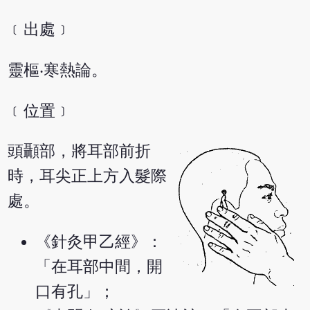
﹝出處﹞
靈樞‧寒熱論。
﹝位置﹞
頭顳部，將耳部前折
時，耳尖正上方入髮際
處。
《針灸甲乙經》：
「在耳部中間，開
口有孔」；