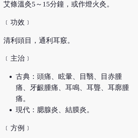
艾條溫灸5～15分鐘，或作燈火灸。
﹝功效﹞
清利頭目，通利耳竅。
﹝主治﹞
古典：頭痛、眩暈、目翳、目赤腫
痛、牙齦腫痛、耳鳴、耳聾、耳廓腫
痛。
現代：腮腺炎、結膜炎。
﹝方例﹞