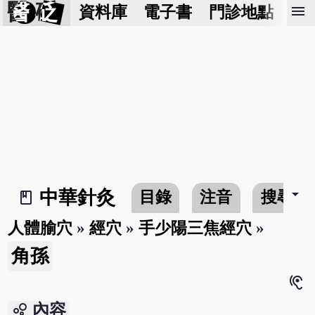
醫 砭
menu
資料庫
電子書
門診地點
預
arrow_drop_down
中華針灸
目錄
注音
搜尋
book_2
人體腧穴
»
經穴
»
手少陽三焦經穴
»
角孫
hearing
bubble_chart
內容