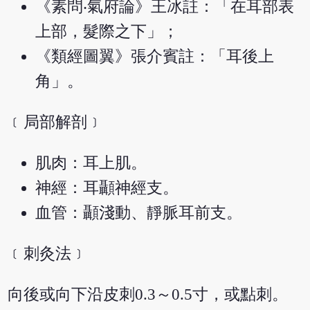
《素問‧氣府論》王冰註：「在耳部表
上部，髮際之下」；
《類經圖翼》張介賓註：「耳後上
角」。
﹝局部解剖﹞
肌肉：耳上肌。
神經：耳顳神經支。
血管：顳淺動、靜脈耳前支。
﹝刺灸法﹞
向後或向下沿皮刺0.3～0.5寸，或點刺。