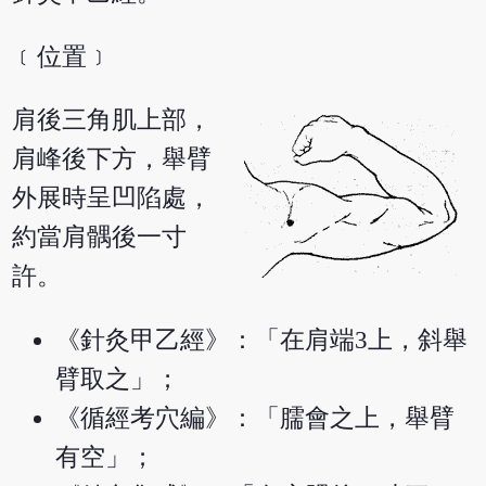
﹝位置﹞
肩後三角肌上部，
肩峰後下方，舉臂
外展時呈凹陷處，
約當肩髃後一寸
許。
《針灸甲乙經》：「在肩端3上，斜舉
臂取之」；
《循經考穴編》：「臑會之上，舉臂
有空」；