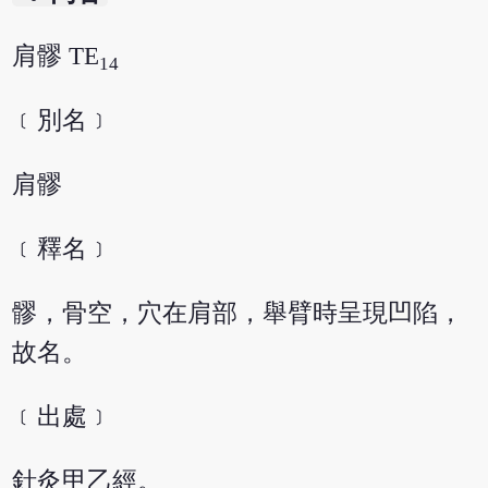
肩髎 TE
14
﹝別名﹞
肩髎
﹝釋名﹞
髎，骨空，穴在肩部，舉臂時呈現凹陷，
故名。
﹝出處﹞
針灸甲乙經。