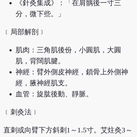
《針灸集成》：「在肩髃後一寸三
分，微下些。」
﹝局部解剖﹞
肌肉：三角肌後份，小圓肌，大圓
肌，背闊肌腱。
神經：臂外側皮神經，鎖骨上外側神
經，腋神經肌支。
血管：旋肱後動、靜脈。
﹝刺灸法﹞
直刺或向臂下方斜刺1～1.5寸。艾炷灸3～