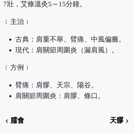
7壯，艾條溫灸5～15分鐘。
﹝主治﹞
古典：肩重不舉、臂痛、中風偏癱。
現代：肩關節周圍炎（漏肩風）。
﹝方例﹞
臂痛：肩髎、天宗、陽谷。
肩關節周圍炎：肩髎、條口。
臑會
天髎
chevron_left
chevron_right