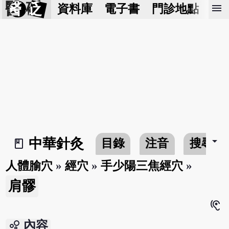
醫 砭
menu
資料庫
電子書
門診地點
預
arrow_drop_down
中華針灸
目錄
注音
搜尋
book_2
人體腧穴
»
經穴
»
手少陽三焦經穴
»
肩髎
hearing
bubble_chart
內容