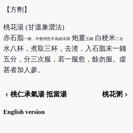
【方劑】
桃花湯 (甘溫兼澀法)
赤石脂
炮薑
白粳米
一兩．半整用煎半為細末調
五錢
二合
水八杯，煮取三杯，去渣，入石脂末一錢
五分，分三次服，若一服愈，餘勿服。虛
甚者加人參。
桃仁承氣湯 抵當湯
桃花粥
chevron_left
chevron_right
English version