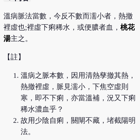
溫病脈法當數，今反不數而濡小者，熱撤
裡虛也;裡虛下痢稀水，或便膿者血，
桃花
湯
主之。
【註】
溫病之脈本數，因用清熱孳撤其熱，
熱撤裡虛，脈見濡小，下焦空虛則
寒，即不下痢，亦當溫補，況又下痢
稀水濃血乎？
故用少陰自痢，關閘不藏，堵截陽明
法。