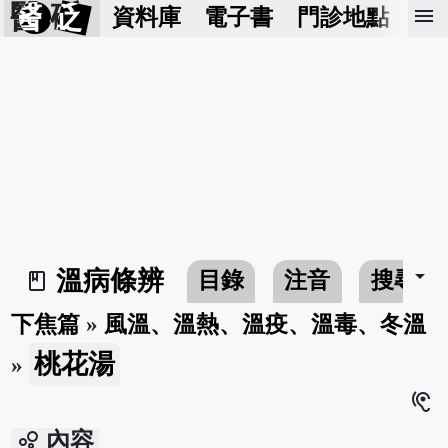
醫 砭
menu
資料庫
電子書
門診地點
預
arrow_drop_down
溫病條辨
目錄
注音
搜尋
book_2
下焦篇
»
風溫、溫熱、溫疫、溫毒、冬溫
桃花湯
»
hearing
bubble_chart
內容