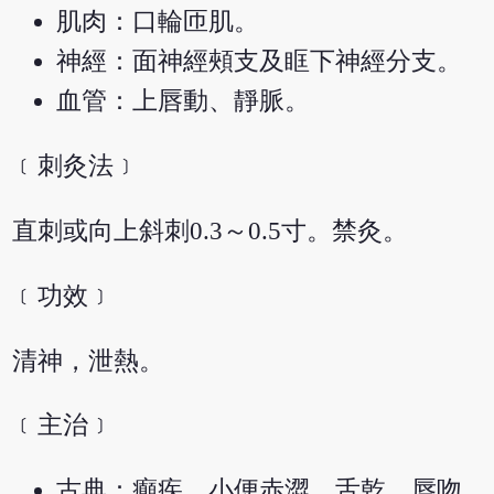
肌肉：口輪匝肌。
神經：面神經頰支及眶下神經分支。
血管：上唇動、靜脈。
﹝刺灸法﹞
直刺或向上斜刺0.3～0.5寸。禁灸。
﹝功效﹞
清神，泄熱。
﹝主治﹞
古典：癲疾，小便赤澀，舌乾，唇吻