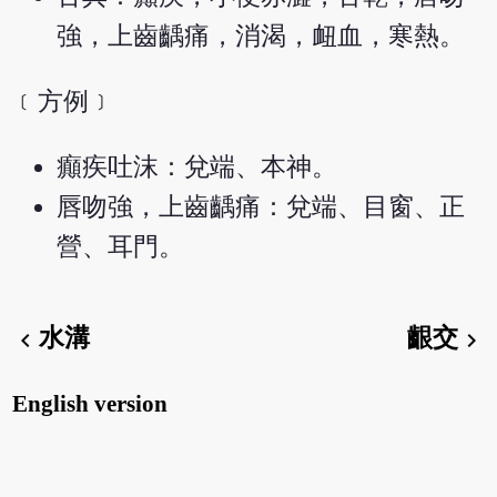
強，上齒齲痛，消渴，衄血，寒熱。
﹝方例﹞
癲疾吐沫：兌端、本神。
唇吻強，上齒齲痛：兌端、目窗、正
營、耳門。
水溝
齦交
chevron_left
chevron_right
English version