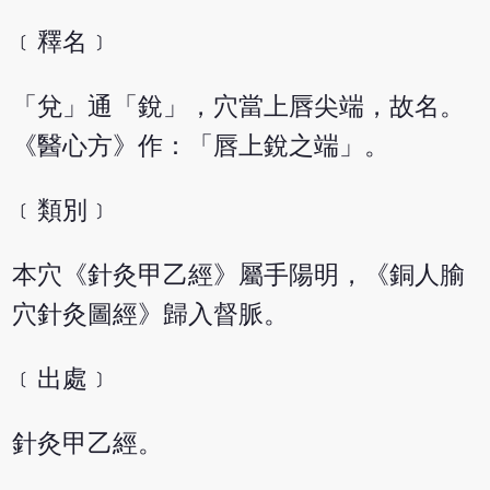
﹝釋名﹞
「兌」通「銳」，穴當上唇尖端，故名。
《醫心方》作：「唇上銳之端」。
﹝類別﹞
本穴《針灸甲乙經》屬手陽明，《銅人腧
穴針灸圖經》歸入督脈。
﹝出處﹞
針灸甲乙經。