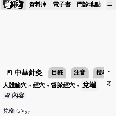
醫 砭
menu
資料庫
電子書
門診地點
預
arrow_drop_down
中華針灸
目錄
注音
搜尋
book_2
hearing
兌端
人體腧穴
»
經穴
»
督脈經穴
»
bubble_chart
內容
兌端 GV
27