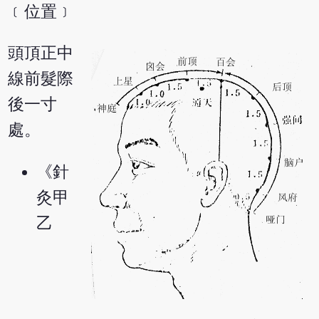
﹝位置﹞
頭頂正中
線前髮際
後一寸
處。
《針
灸甲
乙