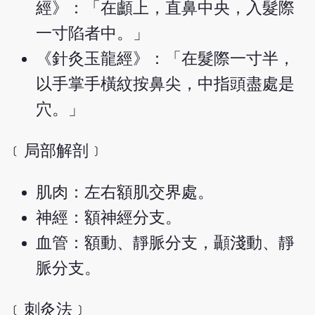
經》：「在顱上，直鼻中央，入髮際
一寸陷者中。」
《針灸玉龍經》：「在髮際一寸半，
以手掌手橫紋按鼻尖，中指頭盡處是
穴。」
﹝局部解剖﹞
肌肉：左右額肌交界處。
神經：額神經分支。
血管：額動、靜脈分支，顳淺動、靜
脈分支。
﹝刺灸法﹞