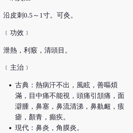
沿皮刺0.5～1寸。可灸。
﹝功效﹞
泄熱，利竅，清頭目。
﹝主治﹞
古典：熱病汗不出，風眩，善嘔煩
滿，目中痛不能視，頭痛引頷痛，面
澼腫，鼻塞，鼻流清涕，鼻鼽衄，痎
瘧，顏青，癲疾。
現代：鼻炎，角膜炎。