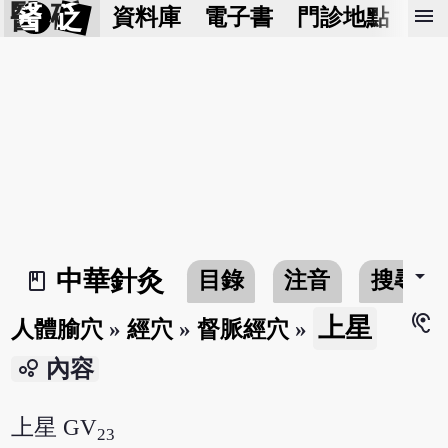
醫 砭
menu
資料庫
電子書
門診地點
預
arrow_drop_down
中華針灸
目錄
注音
搜尋
book_2
hearing
上星
人體腧穴
»
經穴
»
督脈經穴
»
bubble_chart
內容
上星 GV
23