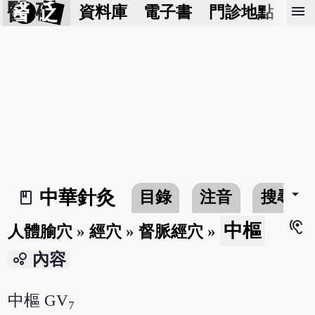
醫 砭
menu
資料庫
電子書
門診地點
預
arrow_drop_down
中華針灸
目錄
注音
搜尋
book_2
hearing
中樞
人體腧穴
»
經穴
»
督脈經穴
»
bubble_chart
內容
中樞 GV
7