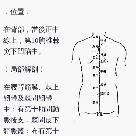
﹝位置﹞
在背部，當後正中
線上，第10胸椎棘
突下凹陷中。
﹝局部解剖﹞
在腰背筋膜、棘上
韌帶及棘間韌帶
中；有第十肋間動
脈後支，棘間皮下
靜脈叢；布有第十