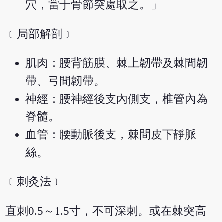
穴，當于骨節突處取之。」
﹝局部解剖﹞
肌肉：腰背筋膜、棘上韌帶及棘間韌
帶、弓間韌帶。
神經：腰神經後支內側支，椎管內為
脊髓。
血管：腰動脈後支，棘間皮下靜脈
絲。
﹝刺灸法﹞
直刺0.5～1.5寸，不可深刺。或在棘突高