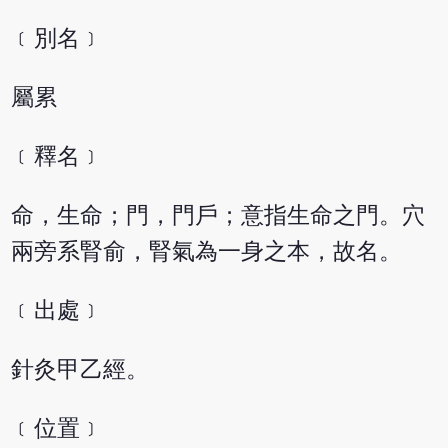
﹝別名﹞
屬累
﹝釋名﹞
命，生命；門，門戶；意指生命之門。穴
兩旁系腎俞，腎氣為一身之本，故名。
﹝出處﹞
針灸甲乙經。
﹝位置﹞