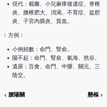
現代：截癱、小兒麻痺後遺症、脊椎
炎、腰椎肥大、消渴、不育症、盆腔
炎、子宮內膜炎、貧血。
﹝方例﹞
小例頻數：命門、腎俞。
陽不起：命門、腎俞、氣海、然谷。
遺尿：百會、命門、中髎、關元、三
陰交。
腰陽關
懸樞
chevron_left
chevron_right