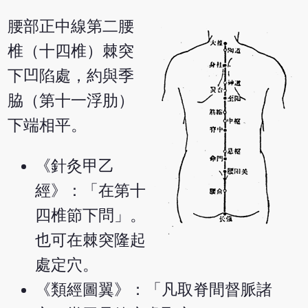
腰部正中線第二腰
椎（十四椎）棘突
下凹陷處，約與季
脇（第十一浮肋）
下端相平。
《針灸甲乙
經》：「在第十
四椎節下問」。
也可在棘突隆起
處定穴。
《類經圖翼》：「凡取脊間督脈諸