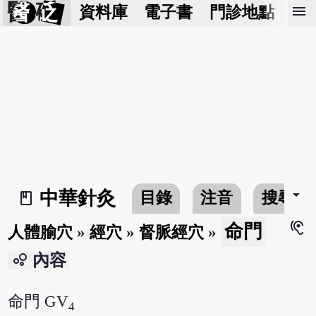
醫 砭
menu
資料庫
電子書
門診地點
預
arrow_drop_down
中華針灸
目錄
注音
搜尋
book_2
hearing
命門
人體腧穴
»
經穴
»
督脈經穴
»
bubble_chart
內容
命門 GV
4