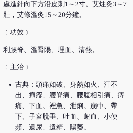
處進針向下方沿皮刺1～2寸。艾炷灸3～7
壯，艾條溫灸15～20分鐘。
﹝功效﹞
利腰脊、溫腎陽、理血、清熱。
﹝主治﹞
古典：頭痛如破、身熱如火、汗不
出、瘛瘲、腰脊痛、腰腹相引痛、痔
痛、下血、裡急、泄痢、崩中、帶
下、子宮脫垂、吐血、衄血、小便
頻、遺尿、遺精、陽萎。