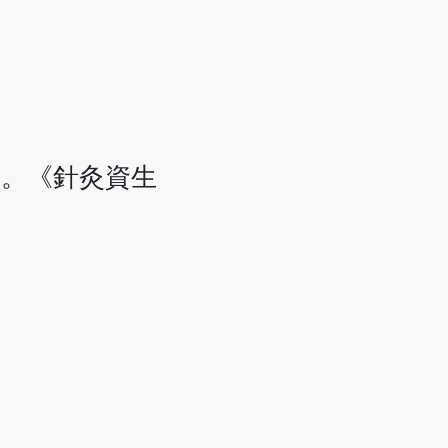
水。《針灸資生