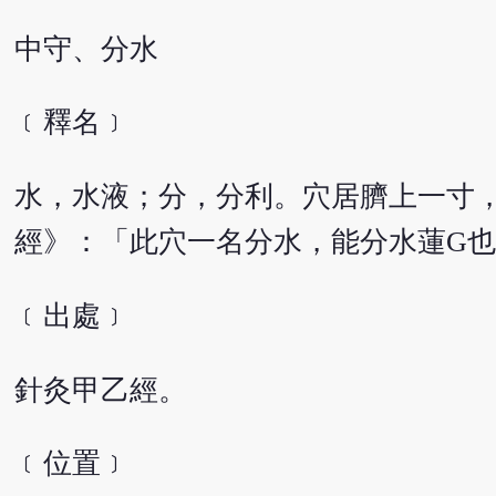
中守、分水
﹝釋名﹞
水，水液；分，分利。穴居臍上一寸
經》：「此穴一名分水，能分水蓮G
﹝出處﹞
針灸甲乙經。
﹝位置﹞