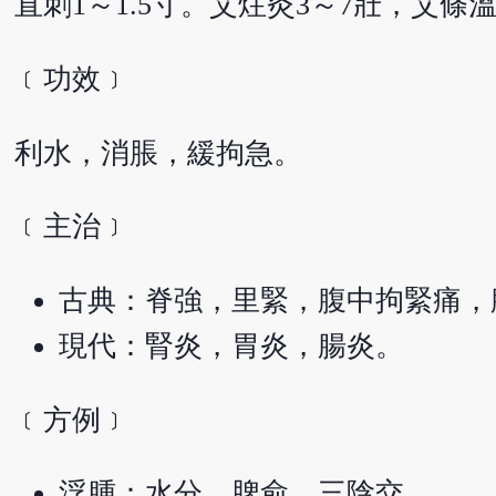
直刺1～1.5寸。艾炷灸3～7壯，艾條溫
﹝功效﹞
利水，消脹，緩拘急。
﹝主治﹞
古典：脊強，里緊，腹中拘緊痛，
現代：腎炎，胃炎，腸炎。
﹝方例﹞
浮腫：水分、脾俞、三陰交。