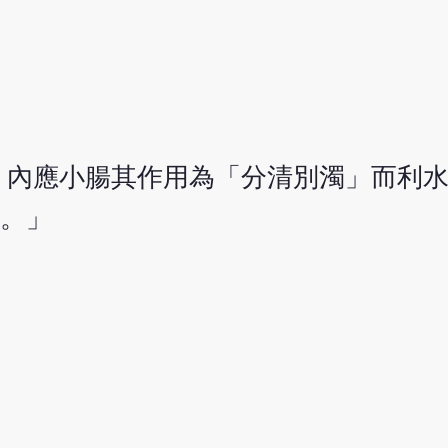
，內應小腸其作用為「分清別濁」而利
也。」