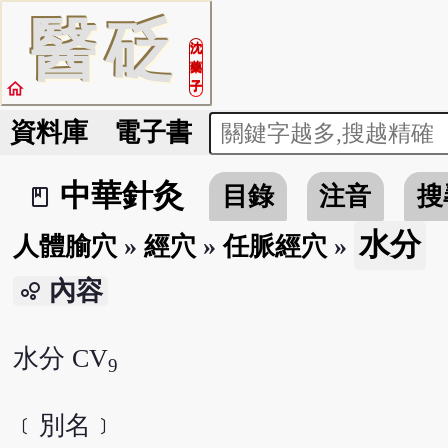
醫
砭
沈
藥
home
子
資料庫
電子書
中華針灸
目錄
注音
搜
book_2
水分
人體腧穴
»
經穴
»
任脈經穴
»
內容
bubble_chart
水分 CV
9
﹝別名﹞