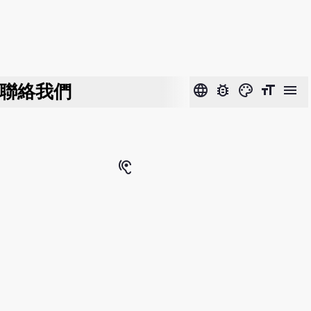
聯絡我們
language
bug_report
color_lens
format_size
menu
hearing