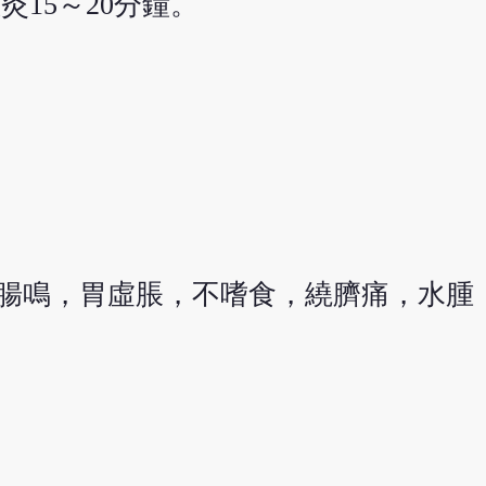
灸15～20分鐘。
腸鳴，胃虛脹，不嗜食，繞臍痛，水腫