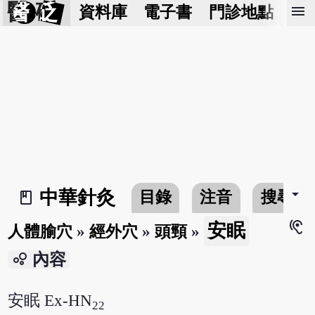
醫 砭
menu
資料庫
電子書
門診地點
預
arrow_drop_down
中華針灸
目錄
注音
搜尋
book_2
hearing
安眠
人體腧穴
»
經外穴
»
頭頸
»
bubble_chart
內容
安眠 Ex-HN
22