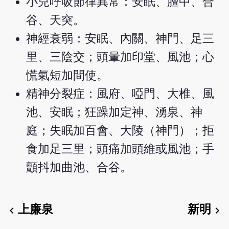
小兒呼吸節律異常：安眠、膻中、合
谷、天突。
神經衰弱：安眠、內關、神門、足三
里、三陰交；頭暈加印堂、風池；心
慌氣短加間使。
精神分裂症：風府、啞門、大椎、風
池、安眠；狂躁加定神、湧泉、神
庭；失眠加百會、大陵（神門）；拒
食加足三里；頭痛加頭維或風池；手
顫抖加曲池、合谷。
上廉泉
新明
chevron_left
chevron_right