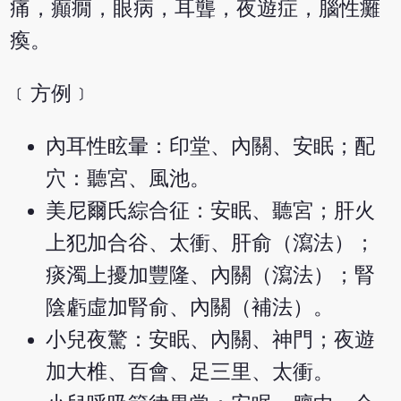
痛，癲癇，眼病，耳聾，夜遊症，腦性癱
瘓。
﹝方例﹞
內耳性眩暈：印堂、內關、安眠；配
穴：聽宮、風池。
美尼爾氏綜合征：安眠、聽宮；肝火
上犯加合谷、太衝、肝俞（瀉法）；
痰濁上擾加豐隆、內關（瀉法）；腎
陰虧虛加腎俞、內關（補法）。
小兒夜驚：安眠、內關、神門；夜遊
加大椎、百會、足三里、太衝。