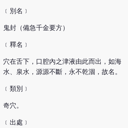
﹝別名﹞
鬼封（備急千金要方）
﹝釋名﹞
穴在舌下，口腔內之津液由此而出，如海
水、泉水，源源不斷，永不乾涸，故名。
﹝類別﹞
奇穴。
﹝出處﹞