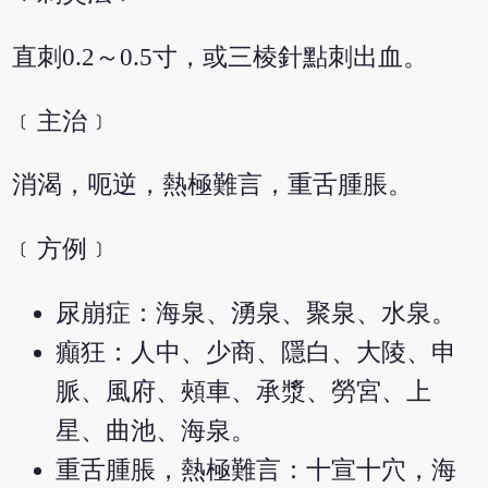
直刺0.2～0.5寸，或三棱針點刺出血。
﹝主治﹞
消渴，呃逆，熱極難言，重舌腫脹。
﹝方例﹞
尿崩症：海泉、湧泉、聚泉、水泉。
癲狂：人中、少商、隱白、大陵、申
脈、風府、頰車、承漿、勞宮、上
星、曲池、海泉。
重舌腫脹，熱極難言：十宣十穴，海