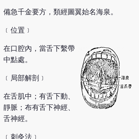
備急千金要方，類經圖翼始名海泉。
﹝位置﹞
在口腔內，當舌下繫帶
中點處。
﹝局部解剖﹞
在舌肌中；有舌下動、
靜脈；布有舌下神經、
舌神經。
﹝刺灸法﹞