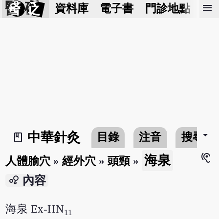
醫 砭
menu
資料庫
電子書
門診地點
預
arrow_drop_down
中華針灸
目錄
注音
搜尋
book_2
hearing
海泉
人體腧穴
»
經外穴
»
頭頸
»
bubble_chart
內容
海泉 Ex-HN
11